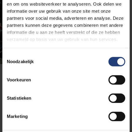
en om ons websiteverkeer te analyseren. Ook delen we
informatie over uw gebruik van onze site met onze
partners voor social media, adverteren en analyse. Deze
partners kunnen deze gegevens combineren met andere
informatie die u aan ze heeft verstrekt of die ze hebben
verzameld op basis van uw gebruik van hun services.
Toestemmingsselectie
Noodzakelijk
Voor topsporters
Voorkeuren
Kampioenschappen
Statistieken
Ben je topsporter en wil je graag eens deelnemen
aan de World University Championships, of de
Marketing
Summer of Winter University Games? Hier vind je
meer info over internationale kampioenschappen.