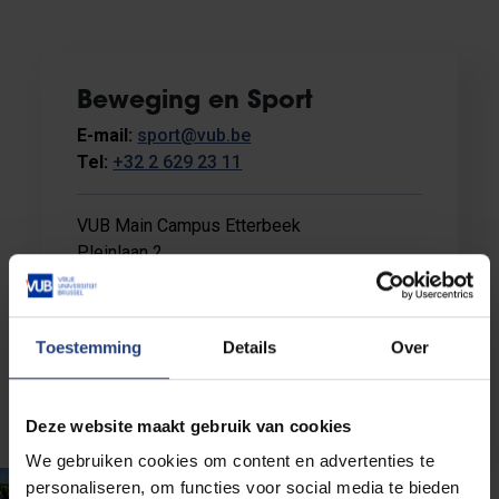
Beweging en Sport
E-mail:
sport@vub.be
Tel:
+32 2 629 23 11
VUB Main Campus Etterbeek
Pleinlaan 2
1050 Elsene
Gebouw L, VUB Sportcomplex
Toestemming
Details
Over
Meer info
Deze website maakt gebruik van cookies
We gebruiken cookies om content en advertenties te
personaliseren, om functies voor social media te bieden