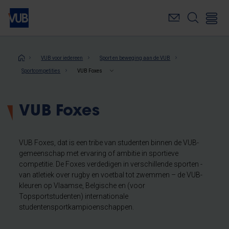
Overslaan
en
naar
de
inhoud
Kruimelpad
VUB voor iedereen
Sport en beweging aan de VUB
gaan
Sportcompetities
VUB Foxes
VUB Foxes
VUB Foxes, dat is een tribe van studenten binnen de VUB-
gemeenschap met ervaring of ambitie in sportieve
competitie. De Foxes verdedigen in verschillende sporten -
van atletiek over rugby en voetbal tot zwemmen – de VUB-
kleuren op Vlaamse, Belgische en (voor
Topsportstudenten) internationale
studentensportkampioenschappen.