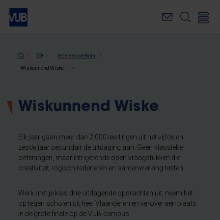
Overslaan
en
naar
de
inhoud
Kruimelpad
Iedereen welkom
gaan
Wiskunnend Wiske
Wiskunnend Wiske
Elk jaar gaan meer dan 2.000 leerlingen uit het vijfde en
zesde jaar secundair de uitdaging aan. Geen klassieke
oefeningen, maar intrigerende open vraagstukken die
creativiteit, logisch redeneren en samenwerking testen.
Werk met je klas drie uitdagende opdrachten uit, neem het
op tegen scholen uit heel Vlaanderen en verover een plaats
in de grote finale op de VUB-campus.