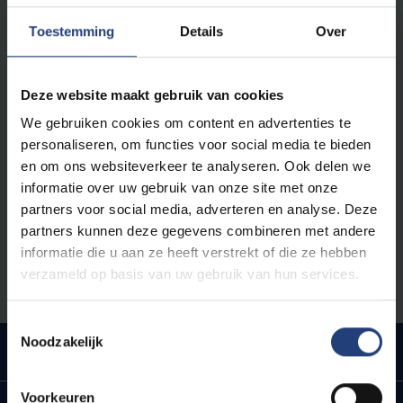
vijfde en zesde jaar secundair onderwijs die graag
worden uitgedaagd.
Toestemming
Details
Over
Je klas hoeft niet uit alleen wiskundeknobbels te
Deze website maakt gebruik van cookies
bestaan. Nieuwsgierigheid, doorzettingsvermogen,
samenwerking en creatief denken zijn minstens even
We gebruiken cookies om content en advertenties te
belangrijk.
personaliseren, om functies voor social media te bieden
en om ons websiteverkeer te analyseren. Ook delen we
informatie over uw gebruik van onze site met onze
Voor vijfde en zesde jaar secundair
partners voor social media, adverteren en analyse. Deze
Voor klassen die graag puzzelen en redeneren
partners kunnen deze gegevens combineren met andere
Geschikt als uitdaging binnen wiskunde of
informatie die u aan ze heeft verstrekt of die ze hebben
onderzoekscompetentie
verzameld op basis van uw gebruik van hun services.
Deelname gebeurt in klasverband
Toestemmingsselectie
Noodzakelijk
Hoe gaat de wedstrijd in zijn werk?
Voorkeuren