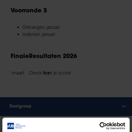
Voorronde 3
Ontvangen: januari
Indienen: januari
Finale
Resultaten 2026
maart
Check
hier
je score!
Doelgroep
Wiskunnend Wiske is bedoeld voor leerlingen uit het