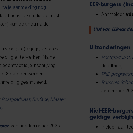
EER-burgers
(inc
 na je aanmelding nog
Aanmelden
vó
deadline is. Je studiecontract
rken) kan ook nog na de
Lijst van EER-lande
Uitzonderingen
vroegste) krijg je, als alles in
elding af te werken. Na het
Postgraduaat, 
econtract is je inschrijving
deadlines)
 tot 8 oktober worden
PhD programm
anmelding geannuleerd.
Brussels Schoo
september 2026
:
Postgraduaat, Bruface, Master
ma
.
Niet-EER-burger
geldige verblij
van academiejaar 2025-
ster
melden aan teg