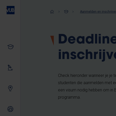
Overslaan
en
Kruimelpad
Aanmelden en inschrijve
naar
de
inhoud
Deadlin
gaan
Studeren
inschrij
Ons onderzoek
Check hieronder wanneer je je t
studenten die aanmelden met een 
Samen innoveren
een visum nodig hebben om in Be
programma.
Internationale relaties