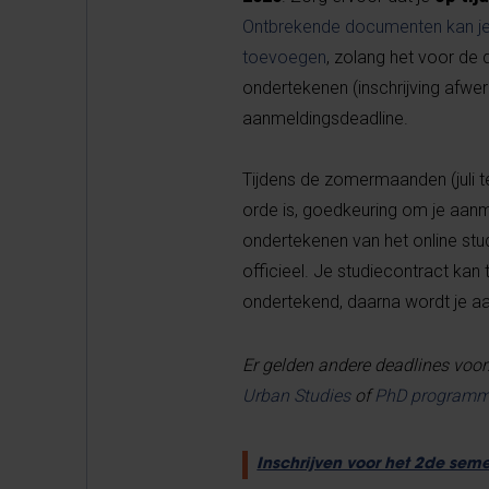
Ontbrekende documenten kan je
toevoegen
, zolang het voor de 
ondertekenen (inschrijving afwe
aanmeldingsdeadline.
Tijdens de zomermaanden (juli ten 
orde is, goedkeuring om je aanm
ondertekenen van het online studi
officieel. Je studiecontract kan
ondertekend, daarna wordt je a
Er gelden andere deadlines voor
Urban Studies
of
PhD program
Inschrijven voor het 2de seme