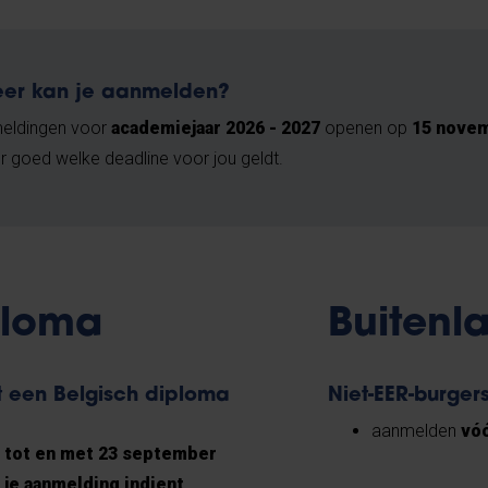
er kan je aanmelden?
eldingen voor
academiejaar 2026 - 2027
openen op
15 nove
r goed welke deadline voor jou geldt.
ploma
Buitenl
 een Belgisch diploma
Niet-EER-burger
aanmelden
vóó
n
tot en met 23 september
d je aanmelding indient
.