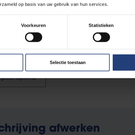
nes van buitenlandse diploma's.
erzameld op basis van uw gebruik van hun services.
ding ingediend is met alle nodige
Voorkeuren
Statistieken
elfs als je je officiële diploma
e inschrijving na de
den ( = het studiecontract
Selectie toestaan
lgisch diploma
chrijving afwerken