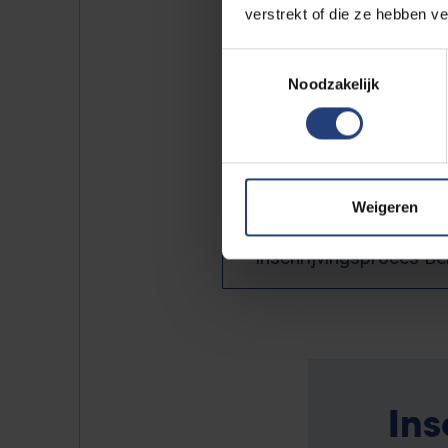
aanmeldingsprocedure en deadli
verstrekt of die ze hebben v
Toestemmingsselectie
Het is belangrijk dat je aanmel
Noodzakelijk
documenten tegen de deadline, z
nog niet hebt behaald. Je kan j
aanmeldingsdeadline nog afron
ondertekenen).
Weigeren
Inschrijvingsproces Be
Ins