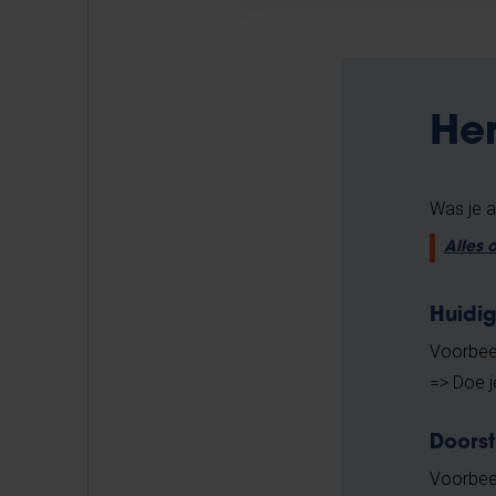
Her
Was je a
Alles 
Huidig
Voorbeel
=> Doe j
Doors
Voorbee