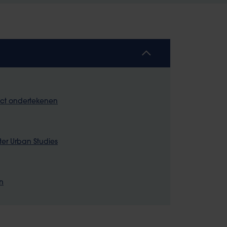
ract ondertekenen
ter Urban Studies
n