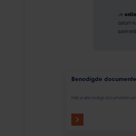
Je
onli
datum ka
aanmelde
Benodigde document
Heb je alle nodige documenten ve