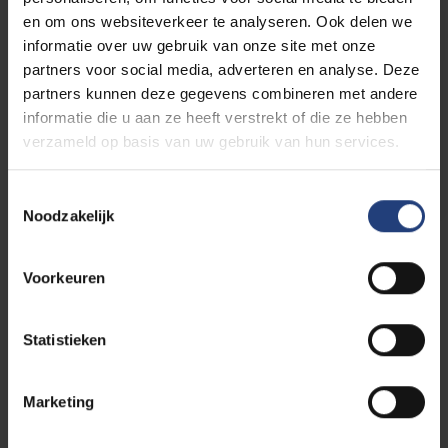
en om ons websiteverkeer te analyseren. Ook delen we
Taaltesten
informatie over uw gebruik van onze site met onze
partners voor social media, adverteren en analyse. Deze
18/05
ITNA - 18 mei 2027
partners kunnen deze gegevens combineren met andere
-
informatie die u aan ze heeft verstrekt of die ze hebben
2027
verzameld op basis van uw gebruik van hun services.
ACTO Taaltesten
Toestemmingsselectie
Noodzakelijk
Locaties taaltesten
Voorkeuren
Kom je een test afleggen op de VUB
Main Campus in Etterbeek?
Meld je dan op
Pleinlaan 11
, niet op de campus
Statistieken
maar aan de overkant van de straat. Hier gaan
de
computertesten
door.
Marketing
Leg je daarna ook nog de
mondelinge test
af?