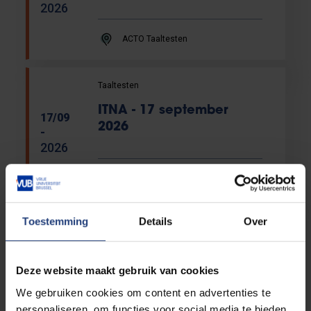
2026
ACTO Taaltesten
Taaltesten
ITNA - 17 september
17/09
2026
-
2026
ACTO Taaltesten
Toestemming
Details
Over
Taaltesten
14/12
ITNA - 14 december 2026
-
Deze website maakt gebruik van cookies
2026
We gebruiken cookies om content en advertenties te
ACTO Taaltesten
personaliseren, om functies voor social media te bieden