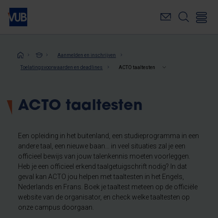
Overslaan
en
naar
de
inhoud
Kruimelpad
Aanmelden en inschrijven
gaan
Toelatingsvoorwaarden en deadlines
ACTO taaltesten
ACTO taaltesten
Een opleiding in het buitenland, een studieprogramma in een
andere taal, een nieuwe baan... in veel situaties zal je een
officieel bewijs van jouw talenkennis moeten voorleggen.
Heb je een officieel erkend taalgetuigschrift nodig? In dat
geval kan ACTO jou helpen met taaltesten in het Engels,
Nederlands en Frans. Boek je taaltest meteen op de officiële
website van de organisator, en check welke taaltesten op
onze campus doorgaan.