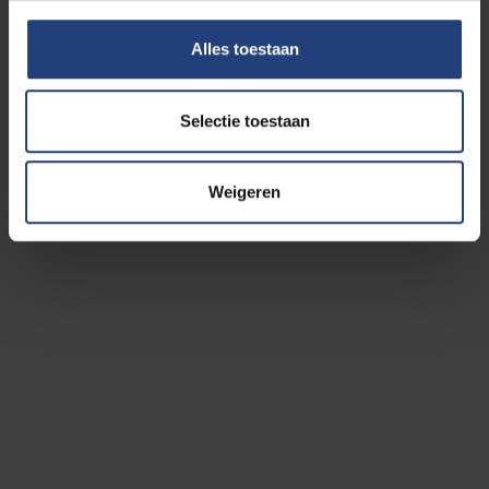
Deze vindt plaats op onze campus (Pleinlaan 2), de
exacte locatie wordt in de voormiddag aan je
Alles toestaan
meegedeeld.
Selectie toestaan
Opgelet: voor een
ITNA-test op afspraak
geldt een
andere regeling. Je vindt de exacte locatie in een
persoonlijke e-mail met meer informatie.
Weigeren