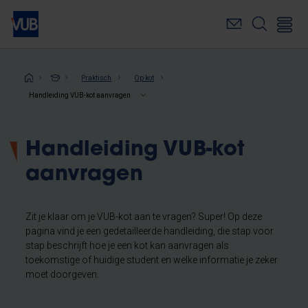
Overslaan
en
naar
de
inhoud
Kruimelpad
Praktisch
Op kot
gaan
Handleiding VUB-kot aanvragen
Handleiding VUB-kot
aanvragen
Zit je klaar om je VUB-kot aan te vragen? Super! Op deze
pagina vind je een gedetailleerde handleiding, die stap voor
stap beschrijft hoe je een kot kan aanvragen als
toekomstige of huidige student en welke informatie je zeker
moet doorgeven.