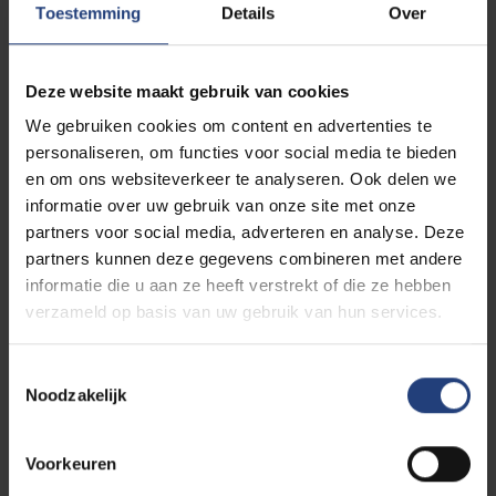
Toestemming
Details
Over
aanvraag
0/1 - Selecteer het academiejaar waarvoor je
Deze website maakt gebruik van cookies
een kot aanvraagt.
We gebruiken cookies om content en advertenties te
1/4 - Selecteer je 1ste voorkeur, zowel de
personaliseren, om functies voor social media te bieden
locatie als het kamertype.
en om ons websiteverkeer te analyseren. Ook delen we
2/4 - Doe hetzelfde voor je 2de voorkeur.
informatie over uw gebruik van onze site met onze
3/4 - Geef eventueel aan of je met iemand op
partners voor social media, adverteren en analyse. Deze
de kamer of gang wil zitten (naam + voornaam)
partners kunnen deze gegevens combineren met andere
en andere specifieke opmerkingen.
informatie die u aan ze heeft verstrekt of die ze hebben
4/4 - Je krijgt een samenvatting van je
verzameld op basis van uw gebruik van hun services.
aanvraag en voorkeur.
Klik op 'indienen'
om
deze te bevestigen of keer terug om
aanpassingen te maken.
Toestemmingsselectie
Noodzakelijk
Let op: De huisvestingsdienst probeert zo
goed mogelijk rekening te houden met je
Voorkeuren
voorkeuren, maar dit is nooit gegarandeerd.