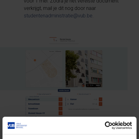
voor 1 mei. Zodra je het vereiste document
verkrijgt, mail je dit nog door naar
studentenadministratie@vub.be
.
Geef je voorkeuren door en bevestig je