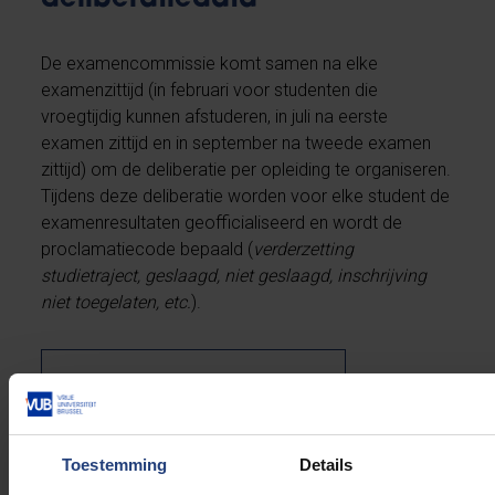
De examencommissie komt samen na elke
examenzittijd (in februari voor studenten die
vroegtijdig kunnen afstuderen, in juli na eerste
examen zittijd en in september na tweede examen
zittijd) om de deliberatie per opleiding te organiseren.
Tijdens deze deliberatie worden voor elke student de
examenresultaten geofficialiseerd en wordt de
proclamatiecode bepaald (
verderzetting
studietraject, geslaagd, niet geslaagd, inschrijving
niet toegelaten, etc.
).
Alles over de deliberaties
Toestemming
Details