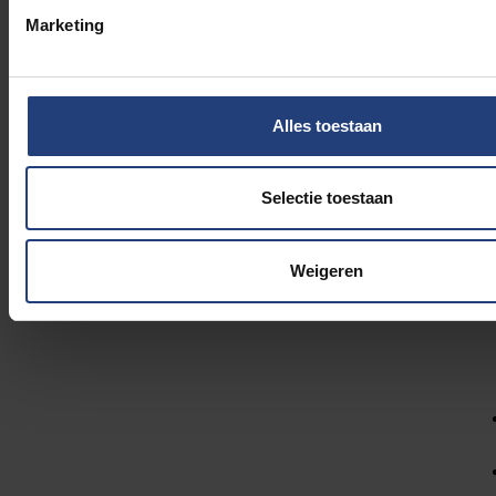
Marketing
Recht en Criminologie
Examencommissie
2025 - 2026
Alles toestaan
Selectie toestaan
Weigeren
MILO Lerarenopleiding
Examencommissie