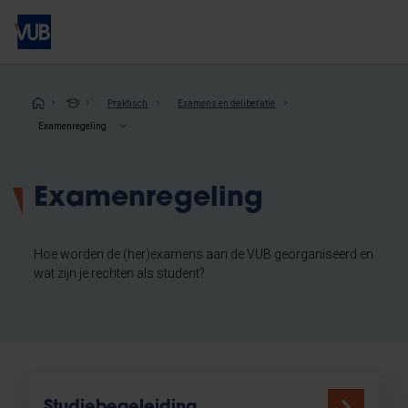
Overslaan
en
naar
de
inhoud
Kruimelpad
Praktisch
Examens en deliberatie
gaan
Examenregeling
Examenregeling
Hoe worden de (her)examens aan de VUB georganiseerd en
wat zijn je rechten als student?
Studiebegeleiding