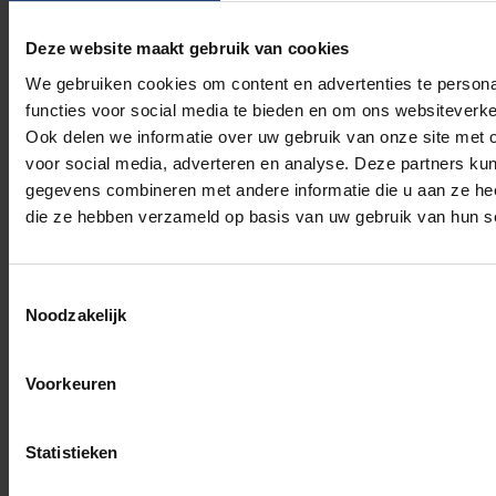
Examencommissie
Faculteit
Del
Deze website maakt gebruik van cookies
(wordt aangevuld
zodra bekend)
We gebruiken cookies om content en advertenties te persona
functies voor social media te bieden en om ons websiteverke
Ook delen we informatie over uw gebruik van onze site met 
voor social media, adverteren en analyse. Deze partners ku
gegevens combineren met andere informatie die u aan ze heef
die ze hebben verzameld op basis van uw gebruik van hun s
Examencommissie
Geneeskunde en
2025-2026
Toestemmingsselectie
Farmacie
Noodzakelijk
Voorkeuren
Statistieken