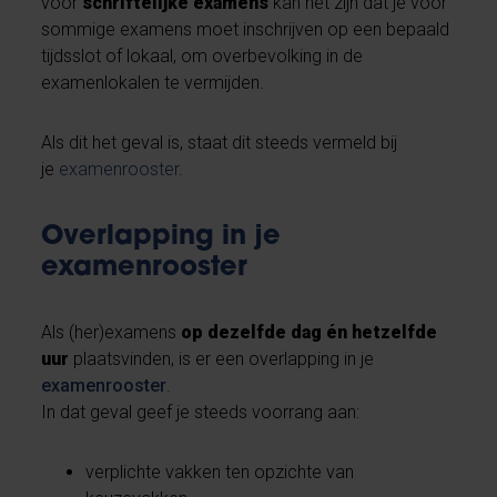
voor
schriftelijke examens
kan het zijn dat je voor
sommige examens moet inschrijven op een bepaald
tijdsslot of lokaal, om overbevolking in de
examenlokalen te vermijden.
Als dit het geval is, staat dit steeds vermeld bij
je
examenrooster
.
Overlapping in je
examenrooster
Als (her)examens
op dezelfde dag én hetzelfde
uur
plaatsvinden, is er een overlapping in je
examenrooster
.
In dat geval geef je steeds voorrang aan:
verplichte vakken ten opzichte van