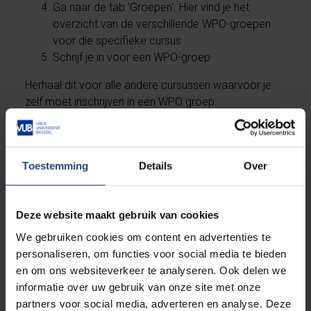
Ga naar de tab ‘Groepen'. Hier vind je het
overzicht van de verschillende WPO-groepen
voor die specifieke cursus
Schrijf je in voor een WPO-groep
Herhaal dit voor alle andere cursussen waarvoor je
zelf moet inschrijven in een WPO groep.
Check in welke groep je zit
Heb je informatie gekregen (via e-mail, toelichting
Toestemming
Details
Over
tijdens de eerste les,…) dat je aan een groep wordt
toegekend, dan kan op deze manier checken in welke
groep je zit.
Deze website maakt gebruik van cookies
We gebruiken cookies om content en advertenties te
Log in op
Canvas
(met je
VUB account
)
personaliseren, om functies voor social media te bieden
Klik in de linkerkolom op ‘groepen’
en om ons websiteverkeer te analyseren. Ook delen we
Klik onderaan het venster op ‘alle groepen’ om
informatie over uw gebruik van onze site met onze
een overzicht te krijgen onder welke groep(en)
partners voor social media, adverteren en analyse. Deze