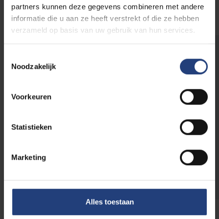
je bent ingedeeld door de docent(en)
partners kunnen deze gegevens combineren met andere
informatie die u aan ze heeft verstrekt of die ze hebben
verzameld op basis van uw gebruik van hun services.
Keuzevakken
Toestemmingsselectie
Noodzakelijk
Neem je een keuzevak op binnen je opleiding,
Voorkeuren
buiten je opleiding of aan een andere
universiteit? Of misschien moet je je
afstudeerrichting nog selecteren? Gebruik de
Statistieken
juiste keuzeformulieren van jouw faculteit!
Marketing
Keuzevakken en formulieren
Alles toestaan