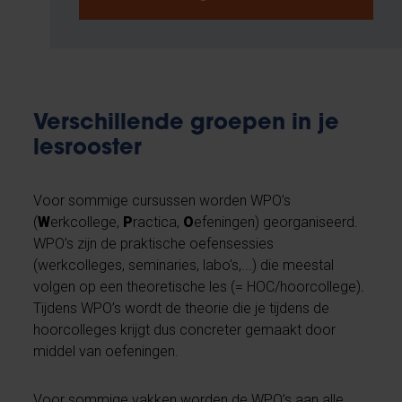
Verschillende groepen in je
lesrooster
Voor sommige cursussen worden WPO’s
(
W
erkcollege,
P
ractica,
O
efeningen) georganiseerd.
WPO’s zijn de praktische oefensessies
(werkcolleges, seminaries, labo's,...) die meestal
volgen op een theoretische les (= HOC/hoorcollege)
.
Tijdens WPO’s wordt de theorie die je tijdens de
hoorcolleges krijgt dus concreter gemaakt door
middel van oefeningen.
Voor sommige vakken worden de WPO’s aan alle