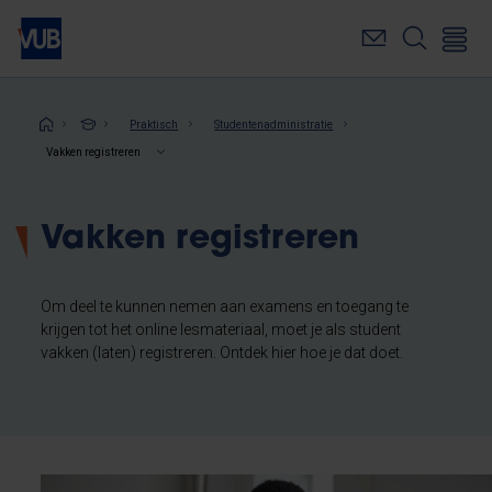
Overslaan
en
naar
de
inhoud
Kruimelpad
Praktisch
Studentenadministratie
gaan
Vakken registreren
Vakken registreren
Om deel te kunnen nemen aan examens en toegang te
krijgen tot het online lesmateriaal, moet je als student
vakken (laten) registreren. Ontdek hier hoe je dat doet.