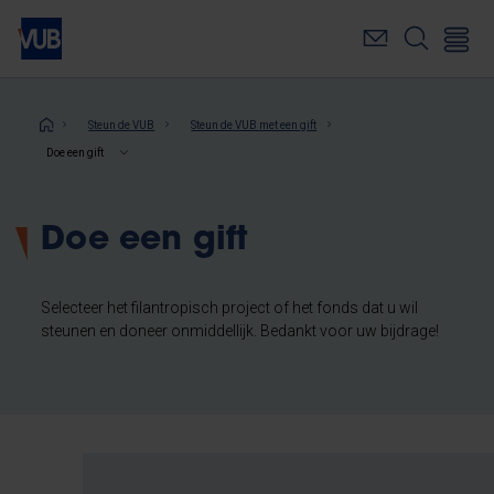
Overslaan
en
naar
de
inhoud
Kruimelpad
Steun de VUB
Steun de VUB met een gift
gaan
Doe een gift
Doe een gift
Selecteer het filantropisch project of het fonds dat u wil
steunen en doneer onmiddellijk. Bedankt voor uw bijdrage!