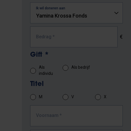
Ik wil doneren aan
€
Bedrag
*
Gift
*
Als
Als bedrijf
individu
Titel
M
V
X
Voornaam
*