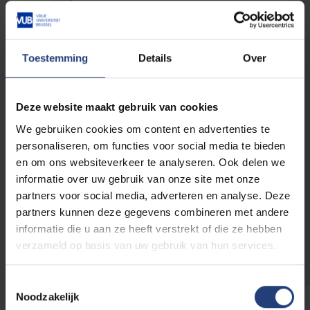
E-mailadres
*
Toestemming
Details
Over
Telefoonnummer
Deze website maakt gebruik van cookies
Relatie tot de VUB
We gebruiken cookies om content en advertenties te
personaliseren, om functies voor social media te bieden
Ouder van een
Alumnus/a
student
en om ons websiteverkeer te analyseren. Ook delen we
Medewerker
informatie over uw gebruik van onze site met onze
Sympathisant
Student
partners voor social media, adverteren en analyse. Deze
partners kunnen deze gegevens combineren met andere
informatie die u aan ze heeft verstrekt of die ze hebben
verzameld op basis van uw gebruik van hun services.
Toestemmingsselectie
Noodzakelijk