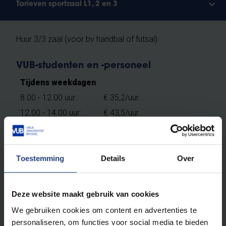
Tarieven sportzaal L1, 2 en 3
Huur 3/3 zaal (voor bv handbal of futsal).
VUB-studenten en -personeel
Tijdens weekdagen
8.00 - 12.00 uur:
€ 35,2/uur
12.00 - 14.00 uur:
€ 43,5/uur
14.00 - 17.00 uur:
€ 35,2/uur
17.00 - 22.00 uur:
€ 43,6/uur
Toestemming
Details
Over
In het weekend en op feestdagen
Deze website maakt gebruik van cookies
9.00 - 21.00 uur:
€ 74,00/uur
We gebruiken cookies om content en advertenties te
personaliseren, om functies voor social media te bieden