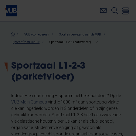
Overslaan
en
naar
de
inhoud
Kruimelpad
VUB voor iedereen
Sport en beweging aan de VUB
gaan
Sportinfrastructuur
Sportzaal L1-2-3 (parketvloer)
Sportzaal L1-2-3
(parketvloer)
Indoor – en dus droog – sporten het hele jaar door? Op de
VUB Main Campus
vind je 1000 m² aan sportoppervlakte
die kan ingedeeld worden in 3 onderdelen of in zijn geheel
gebruikt kan worden. Sportzaal L1-2-3 heeft een zwevende
vlak elastische houten vloer. Je kan er als club, school,
organisatie, studentenvereniging of gewoon als
vriendengroep terecht voor de organisatie van jouw lessen,