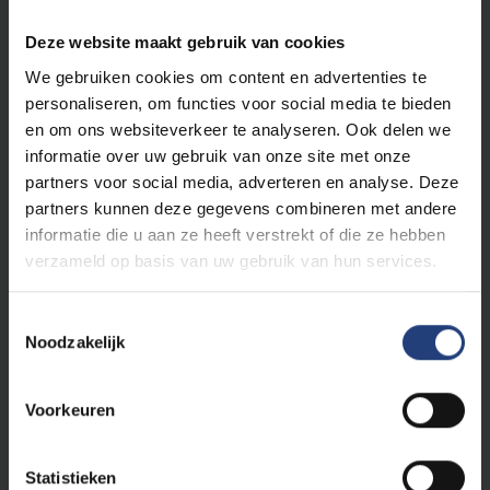
In het weekend* en op feestdagen
9.00 - 21.00 uur:
€ 28.6/uur
Deze website maakt gebruik van cookies
*vanaf vrijdag 17 uur
We gebruiken cookies om content en advertenties te
personaliseren, om functies voor social media te bieden
en om ons websiteverkeer te analyseren. Ook delen we
***Om van het kortingstarief te genieten, moeten er
informatie over uw gebruik van onze site met onze
minstens de helft van de spelers student of personeel
partners voor social media, adverteren en analyse. Deze
zijn aan de VUB of EhB. Opgelet : korting tarief voor
partners kunnen deze gegevens combineren met andere
studenten en personeel van de VUB of EhB zijn geldig
informatie die u aan ze heeft verstrekt of die ze hebben
van maandag tot donderdag tijdens de openingsuren
verzameld op basis van uw gebruik van hun services.
en vrijdag van 8 tot 17u. Vanaf vrijdag 17u gelden de
weekend tarieven. Met uitzondering van dag zelf.
Toestemmingsselectie
Studenten of personeel van de VUB of EhB die op
Noodzakelijk
vrijdagavond, zaterdag of zondag ter plekke komen en
dan de nog beschikbare sportfaciliteiten willen huren
Voorkeuren
kunnen dit dan als "last minute" voordeel aan het "piek"
korting tarief huren.
Statistieken