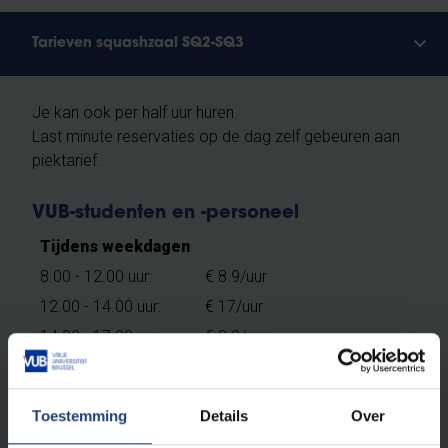
Tarieven squashzaal SQ2-SQ3
Je kan ook per half uur huren.
Last minute reservaties op de dag zelf gebeuren aan
piektarief.
VUB-studenten en -personeel
Tijdens weekdagen
8.00 - 12.00 uur:
€ 8.9/uur
12.00 - 14.00 uur:
€ 17/uur
14.00 - 17.00 uur:
€ 8.9/uur
17.00 - 22.00 uur:
€ 17/uur
Toestemming
Details
Over