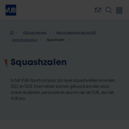
Overslaan
en
naar
de
inhoud
Kruimelpad
VUB voor iedereen
Sport en beweging aan de VUB
gaan
Sportinfrastructuur
Squashzalen
Squashzalen
In het VUB-Sportcomplex zijn twee squashvelden te vinden,
SQ2 en SQ3. Deze velden kunnen gehuurd worden door
zowel studenten, personeel en alumni van de VUB, als niet
VUB'ers.