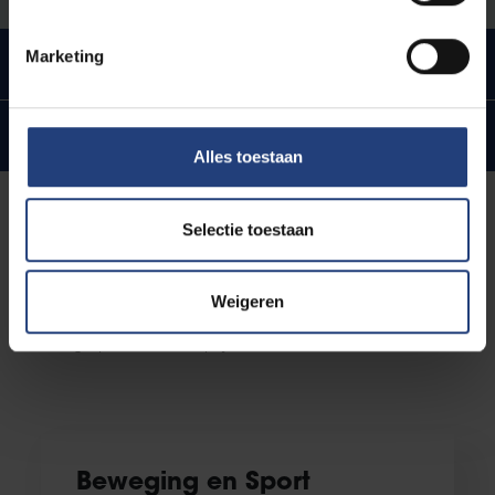
Marketing
Tarieven squashzaal SQ2-SQ3
Tarieven squashzaal SQ2-SQ3
Alles toestaan
Kleedkamers
Selectie toestaan
Het gebruik van de kleedkamers en douches op de
Weigeren
eerste verdieping van het VUB-sportcomplex is
inbegrepen in de huurprijs.
Beweging en Sport