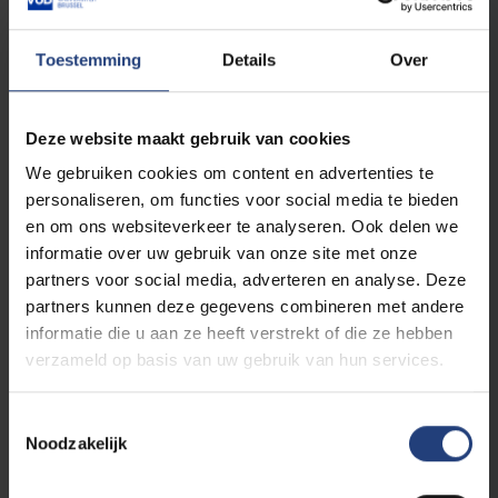
respondenten?
Toestemming
Details
Over
In het kader van een
bachelorpaper
,
masterthesis
of
PhD
gaan studenten vaak
Deze website maakt gebruik van cookies
op zoek naar
respondenten voor
hun
onderzoek
. De vraag komt regelmatig of
We gebruiken cookies om content en advertenties te
de VUB kan helpen door een enquête of
personaliseren, om functies voor social media te bieden
oproep te verspreiden naar alle VUB-
en om ons websiteverkeer te analyseren. Ook delen we
studenten. Helaas is de vraag naar
informatie over uw gebruik van onze site met onze
respondenten zo groot, dat we hiervoor geen
partners voor social media, adverteren en analyse. Deze
e-mails of aankondigingen rondsturen.
partners kunnen deze gegevens combineren met andere
informatie die u aan ze heeft verstrekt of die ze hebben
verzameld op basis van uw gebruik van hun services.
Onze studenten geven aan dat ze enkel
relevante informatie willen ontvangen van de
VUB. Om hieraan tegemoet te komen,
Toestemmingsselectie
Noodzakelijk
beperken we de nieuwsstroom tot
noodzakelijke berichten over de opleiding,