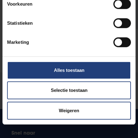
begeleiding en het studentenleven.
Voorkeuren
Onderzoeken verspreiden we daarom via
geen enkel kanaal van de VUB.
Statistieken
Marketing
Alles toestaan
Stond er een fout op deze pagina?
Selectie toestaan
Laat het ons weten
Weigeren
Snel naar