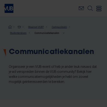
Overslaan
en
naar
de
inhoud
Kruimelpad
Waarom VUB?
Campusleven
gaan
Studentenleven
Communicatiekanalen
Communicatiekanalen
Organiseer je een VUB-event of heb je ander leuk nieuws dat
je wil verspreiden binnen de VUB-community? Bekijk hier
welke communicatiemogelijkheden je hebt om zoveel
mogelijk geïnteresseerden te bereiken.