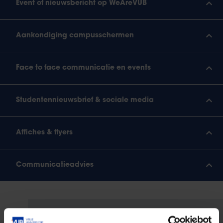
Event of nieuwsbericht op WeAreVUB
Aankondiging campusschermen
Face to face communicatie en events
Studentennieuwsbrief & sociale media
Affiches & flyers
Communicatieadvies
Op zoek naar