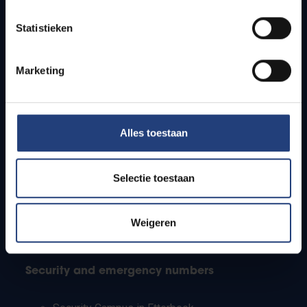
Timetables
Statistieken
How to get to the VUB campuses
Research groups
Campus facilities
Marketing
Info for
Alles toestaan
Press
Students
Staff
Selectie toestaan
PhD students
Teachers and secondary schools
Working students
Weigeren
International students
Security and emergency numbers