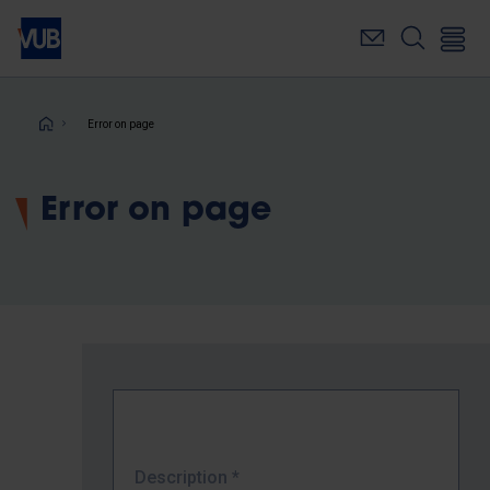
Skip
to
main
content
Breadcrumb
Error on page
Error on page
Description
*