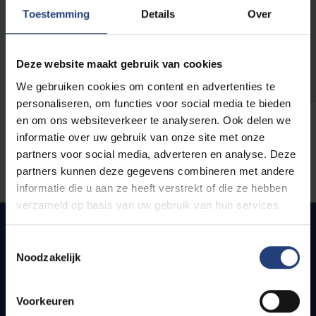
opleidingen
Toestemming
Details
Over
Deze website maakt gebruik van cookies
We gebruiken cookies om content en advertenties te
personaliseren, om functies voor social media te bieden
en om ons websiteverkeer te analyseren. Ook delen we
informatie over uw gebruik van onze site met onze
partners voor social media, adverteren en analyse. Deze
partners kunnen deze gegevens combineren met andere
informatie die u aan ze heeft verstrekt of die ze hebben
verzameld op basis van uw gebruik van hun services.
Toestemmingsselectie
Noodzakelijk
Quick links
Webmail
Voorkeuren
Jobs