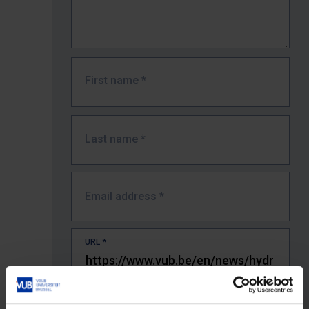
First name
*
Last name
*
Email address
*
URL
*
The full URL of the page where you encountered the error.
E.g. https://www.vub.be/nl/studeren-aan-de-vub/alle-