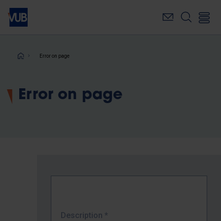
Skip
to
main
content
Breadcrumb
Error on page
Error on page
Description
*