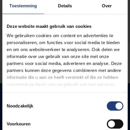
opleidingen
Toestemming
Details
Over
Deze website maakt gebruik van cookies
We gebruiken cookies om content en advertenties te
personaliseren, om functies voor social media te bieden
en om ons websiteverkeer te analyseren. Ook delen we
informatie over uw gebruik van onze site met onze
partners voor social media, adverteren en analyse. Deze
partners kunnen deze gegevens combineren met andere
informatie die u aan ze heeft verstrekt of die ze hebben
verzameld op basis van uw gebruik van hun services.
Toestemmingsselectie
Noodzakelijk
Quick links
Webmail
Voorkeuren
Jobs