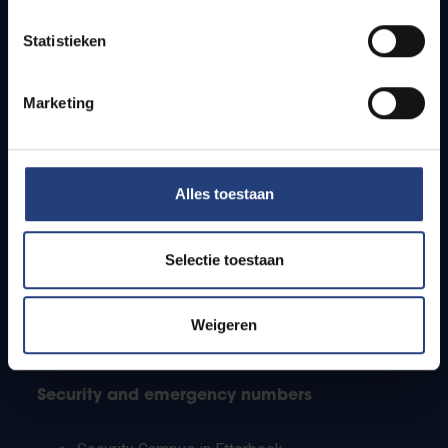
Timetables
Statistieken
How to get to the VUB campuses
Research groups
Campus facilities
Marketing
Info for
Alles toestaan
Press
Students
Staff
Selectie toestaan
PhD students
Teachers and secondary schools
Working students
Weigeren
International students
Security and emergency numbers