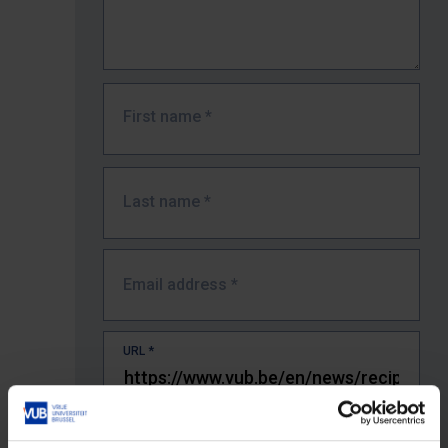
First name
*
Last name
*
Email address
*
URL
*
The full URL of the page where you encountered the error.
E.g. https://www.vub.be/nl/studeren-aan-de-vub/alle-