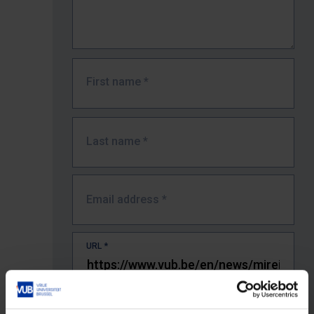
First name
*
Last name
*
Email address
*
URL
*
The full URL of the page where you encountered the error.
E.g. https://www.vub.be/nl/studeren-aan-de-vub/alle-