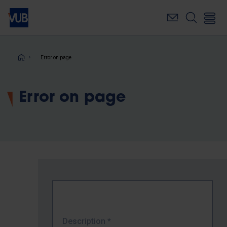
Skip
to
main
content
Breadcrumb
Error on page
Error on page
Description
*