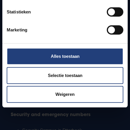
Timetables
Statistieken
How to get to the VUB campuses
Research groups
Campus facilities
Marketing
Info for
Alles toestaan
Press
Students
Staff
Selectie toestaan
PhD students
Teachers and secondary schools
Working students
Weigeren
International students
Security and emergency numbers