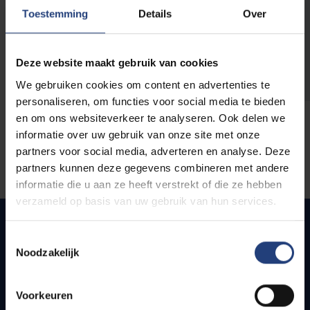
opleidingen
Toestemming
Details
Over
Deze website maakt gebruik van cookies
We gebruiken cookies om content en advertenties te
personaliseren, om functies voor social media te bieden
en om ons websiteverkeer te analyseren. Ook delen we
informatie over uw gebruik van onze site met onze
partners voor social media, adverteren en analyse. Deze
partners kunnen deze gegevens combineren met andere
informatie die u aan ze heeft verstrekt of die ze hebben
verzameld op basis van uw gebruik van hun services.
Toestemmingsselectie
Noodzakelijk
Quick links
Webmail
Voorkeuren
Jobs