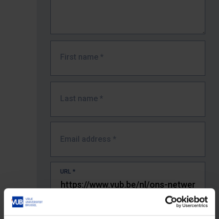
First name
*
Last name
*
Email address
*
URL
*
The full URL of the page where you encountered the error.
E.g. https://www.vub.be/nl/studeren-aan-de-vub/alle-