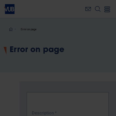
Skip
to
main
content
Breadcrumb
Error on page
Error on page
Description
*