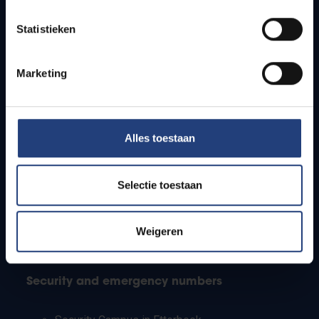
Timetables
Statistieken
How to get to the VUB campuses
Research groups
Campus facilities
Marketing
Info for
Alles toestaan
Press
Students
Staff
Selectie toestaan
PhD students
Teachers and secondary schools
Working students
Weigeren
International students
Security and emergency numbers