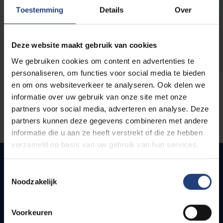
opleidingen
Toestemming
Details
Over
Deze website maakt gebruik van cookies
We gebruiken cookies om content en advertenties te
personaliseren, om functies voor social media te bieden
en om ons websiteverkeer te analyseren. Ook delen we
informatie over uw gebruik van onze site met onze
partners voor social media, adverteren en analyse. Deze
partners kunnen deze gegevens combineren met andere
informatie die u aan ze heeft verstrekt of die ze hebben
verzameld op basis van uw gebruik van hun services.
Toestemmingsselectie
Noodzakelijk
Quick links
Webmail
Voorkeuren
Jobs