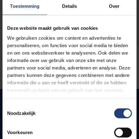
opleidingen
Toestemming
Details
Over
Deze website maakt gebruik van cookies
We gebruiken cookies om content en advertenties te
personaliseren, om functies voor social media te bieden
en om ons websiteverkeer te analyseren. Ook delen we
informatie over uw gebruik van onze site met onze
partners voor social media, adverteren en analyse. Deze
partners kunnen deze gegevens combineren met andere
informatie die u aan ze heeft verstrekt of die ze hebben
verzameld op basis van uw gebruik van hun services.
Toestemmingsselectie
Noodzakelijk
Quick links
Webmail
Voorkeuren
Jobs