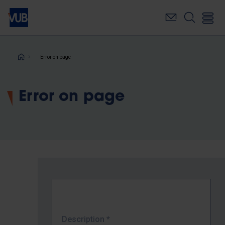
Skip
to
main
content
Breadcrumb
Error on page
Error on page
Description
*