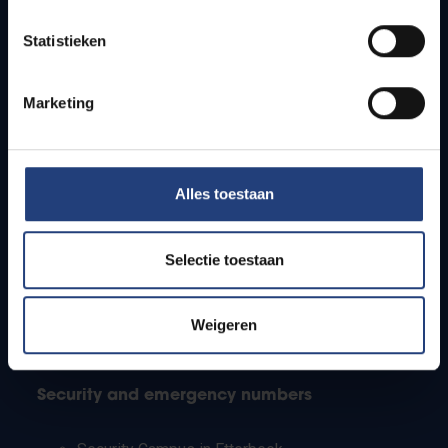
Timetables
Statistieken
How to get to the VUB campuses
Research groups
Campus facilities
Marketing
Info for
Alles toestaan
Press
Students
Staff
Selectie toestaan
PhD students
Teachers and secondary schools
Working students
Weigeren
International students
Security and emergency numbers