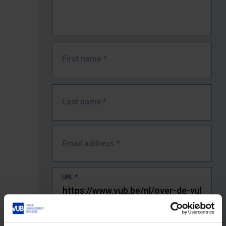
First name
*
Last name
*
Email address
*
URL
*
The full URL of the page where you encountered the error.
E.g. https://www.vub.be/nl/studeren-aan-de-vub/alle-