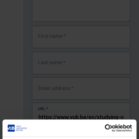
First name
*
Last name
*
Email address
*
URL
*
The full URL of the page where you encountered the error.
E.g. https://www.vub.be/nl/studeren-aan-de-vub/alle-