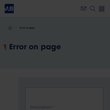
Skip
to
main
content
Breadcrumb
Error on page
Error on page
Description
*