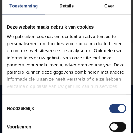
opleidingen
Toestemming
Details
Over
Deze website maakt gebruik van cookies
We gebruiken cookies om content en advertenties te
personaliseren, om functies voor social media te bieden
en om ons websiteverkeer te analyseren. Ook delen we
informatie over uw gebruik van onze site met onze
partners voor social media, adverteren en analyse. Deze
partners kunnen deze gegevens combineren met andere
informatie die u aan ze heeft verstrekt of die ze hebben
verzameld op basis van uw gebruik van hun services.
Toestemmingsselectie
Noodzakelijk
Quick links
Webmail
Voorkeuren
Jobs