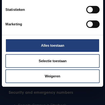
Timetables
Statistieken
How to get to the VUB campuses
Research groups
Campus facilities
Marketing
Info for
Alles toestaan
Press
Students
Staff
Selectie toestaan
PhD students
Teachers and secondary schools
Working students
Weigeren
International students
Security and emergency numbers