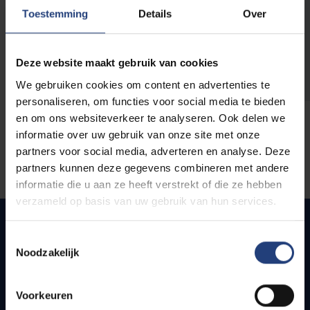
opleidingen
Toestemming
Details
Over
Deze website maakt gebruik van cookies
We gebruiken cookies om content en advertenties te
personaliseren, om functies voor social media te bieden
en om ons websiteverkeer te analyseren. Ook delen we
informatie over uw gebruik van onze site met onze
partners voor social media, adverteren en analyse. Deze
partners kunnen deze gegevens combineren met andere
informatie die u aan ze heeft verstrekt of die ze hebben
verzameld op basis van uw gebruik van hun services.
Toestemmingsselectie
Noodzakelijk
Quick links
Webmail
Voorkeuren
Jobs