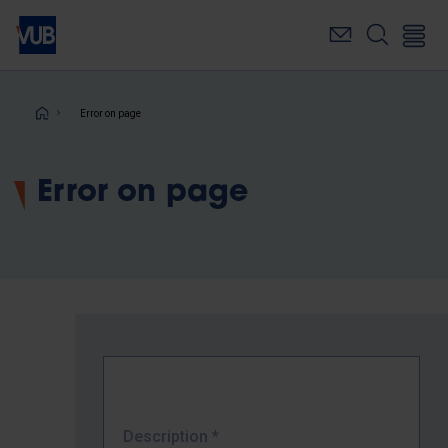
Skip
to
main
content
Breadcrumb
Error on page
Error on page
Description
*