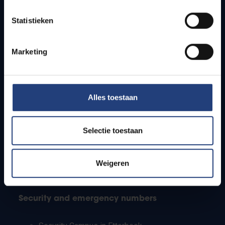
Timetables
Statistieken
How to get to the VUB campuses
Research groups
Campus facilities
Marketing
Info for
Alles toestaan
Press
Students
Staff
Selectie toestaan
PhD students
Teachers and secondary schools
Working students
Weigeren
International students
Security and emergency numbers