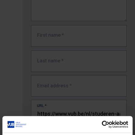
First name
*
Last name
*
Email address
*
URL
*
The full URL of the page where you encountered the error.
E.g. https://www.vub.be/nl/studeren-aan-de-vub/alle-