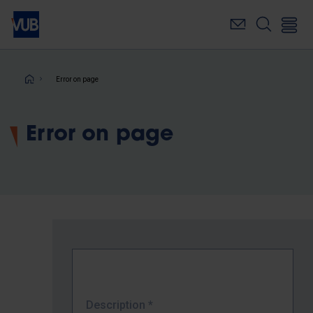
Skip
to
main
content
Breadcrumb
Error on page
Error on page
Description
*