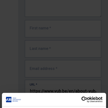
First name
*
Last name
*
Email address
*
URL
*
The full URL of the page where you encountered the error.
E.g. https://www.vub.be/nl/studeren-aan-de-vub/alle-