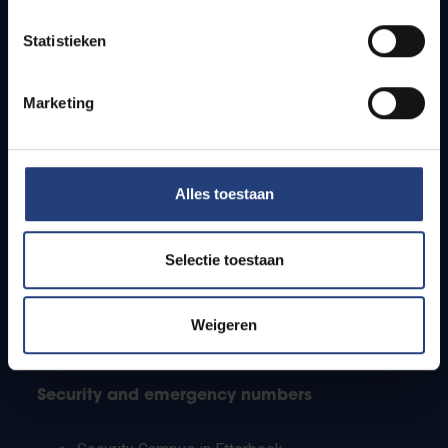
Timetables
Statistieken
How to get to the VUB campuses
Research groups
Campus facilities
Marketing
Info for
Alles toestaan
Press
Students
Staff
Selectie toestaan
PhD students
Teachers and secondary schools
Working students
Weigeren
International students
Security and emergency numbers