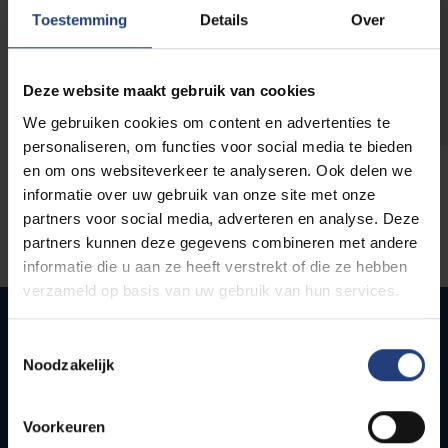
opleidingen
Toestemming
Details
Over
Deze website maakt gebruik van cookies
We gebruiken cookies om content en advertenties te
personaliseren, om functies voor social media te bieden
en om ons websiteverkeer te analyseren. Ook delen we
informatie over uw gebruik van onze site met onze
partners voor social media, adverteren en analyse. Deze
partners kunnen deze gegevens combineren met andere
informatie die u aan ze heeft verstrekt of die ze hebben
verzameld op basis van uw gebruik van hun services.
Toestemmingsselectie
Noodzakelijk
Quick links
Webmail
Voorkeuren
Jobs