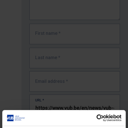
First name
*
Last name
*
Email address
*
URL
*
The full URL of the page where you encountered the error.
E.g. https://www.vub.be/nl/studeren-aan-de-vub/alle-