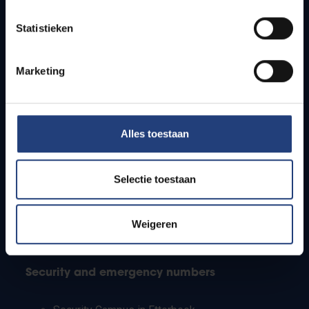
Timetables
Statistieken
How to get to the VUB campuses
Research groups
Campus facilities
Marketing
Info for
Alles toestaan
Press
Students
Staff
Selectie toestaan
PhD students
Teachers and secondary schools
Working students
Weigeren
International students
Security and emergency numbers