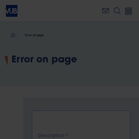
Skip
to
main
content
Breadcrumb
Error on page
Error on page
Description
*