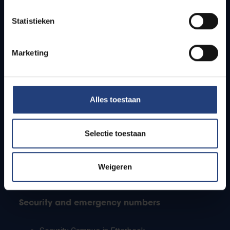
Timetables
Statistieken
How to get to the VUB campuses
Research groups
Campus facilities
Marketing
Info for
Alles toestaan
Press
Students
Staff
Selectie toestaan
PhD students
Teachers and secondary schools
Working students
Weigeren
International students
Security and emergency numbers