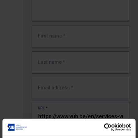
First name
*
Last name
*
Email address
*
URL
*
The full URL of the page where you encountered the error.
E.g. https://www.vub.be/nl/studeren-aan-de-vub/alle-