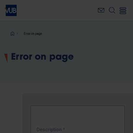
Skip
to
main
content
Breadcrumb
Error on page
Error on page
Description
*