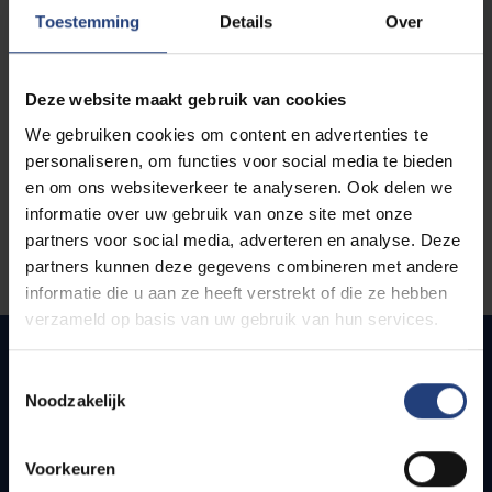
opleidingen
Toestemming
Details
Over
Deze website maakt gebruik van cookies
We gebruiken cookies om content en advertenties te
personaliseren, om functies voor social media te bieden
en om ons websiteverkeer te analyseren. Ook delen we
informatie over uw gebruik van onze site met onze
partners voor social media, adverteren en analyse. Deze
partners kunnen deze gegevens combineren met andere
informatie die u aan ze heeft verstrekt of die ze hebben
verzameld op basis van uw gebruik van hun services.
Toestemmingsselectie
Noodzakelijk
Quick links
Webmail
Voorkeuren
Jobs