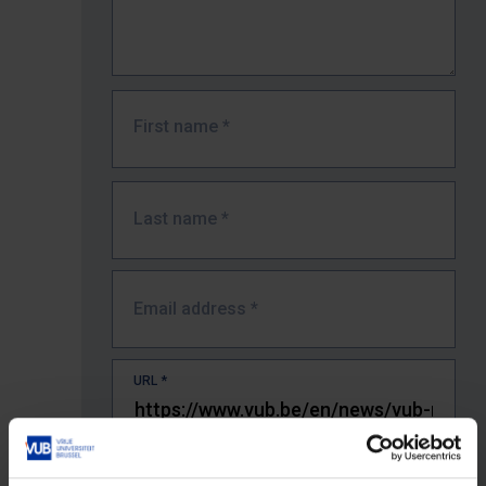
First name
*
Last name
*
Email address
*
URL
*
The full URL of the page where you encountered the error.
E.g. https://www.vub.be/nl/studeren-aan-de-vub/alle-