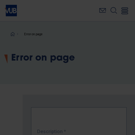
Skip
to
main
content
Breadcrumb
Error on page
Error on page
Description
*