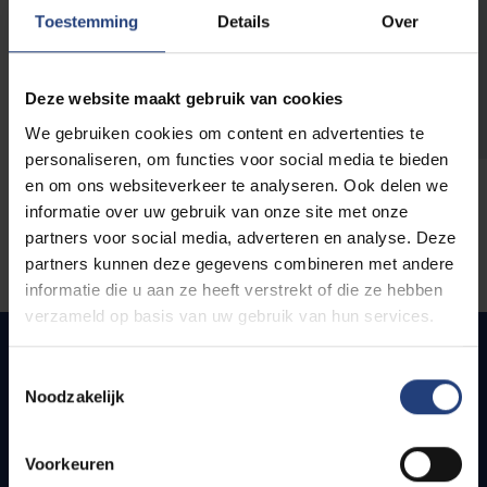
opleidingen
Toestemming
Details
Over
Deze website maakt gebruik van cookies
We gebruiken cookies om content en advertenties te
personaliseren, om functies voor social media te bieden
en om ons websiteverkeer te analyseren. Ook delen we
informatie over uw gebruik van onze site met onze
partners voor social media, adverteren en analyse. Deze
partners kunnen deze gegevens combineren met andere
informatie die u aan ze heeft verstrekt of die ze hebben
verzameld op basis van uw gebruik van hun services.
Toestemmingsselectie
Noodzakelijk
Quick links
Webmail
Voorkeuren
Jobs