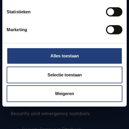
Timetables
Statistieken
How to get to the VUB campuses
Research groups
Campus facilities
Marketing
Info for
Alles toestaan
Press
Students
Staff
Selectie toestaan
PhD students
Teachers and secondary schools
Working students
Weigeren
International students
Security and emergency numbers