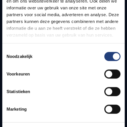
en om ons websiteverkeer te analyseren. Ook delen we
informatie over uw gebruik van onze site met onze
Quick links
partners voor social media, adverteren en analyse. Deze
partners kunnen deze gegevens combineren met andere
Webmail
informatie die u aan ze heeft verstrekt of die ze hebben
Jobs
verzameld op basis van uw gebruik van hun services.
Timetables
How to get to the VUB campuses
Toestemmingsselectie
Research groups
Noodzakelijk
Campus facilities
Voorkeuren
Info for
Press
Statistieken
Students
Staff
Marketing
PhD students
Teachers and secondary schools
Working students