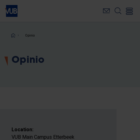
Skip
to
main
content
Breadcrumb
Opinio
Opinio
Location:
VUB Main Campus Etterbeek