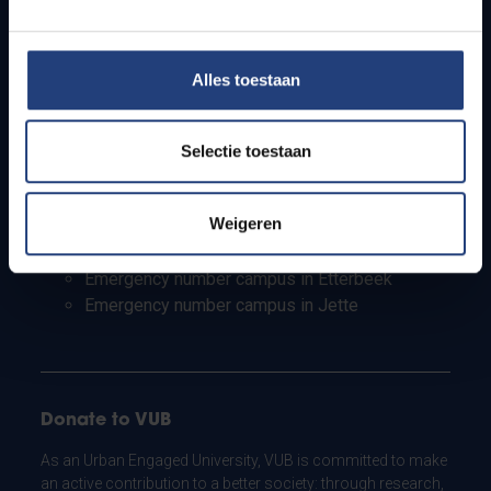
Staff
PhD students
Teachers and secondary schools
Alles toestaan
Working students
International students
Selectie toestaan
Security and emergency numbers
Weigeren
Security Campus in Etterbeek
Security campus in Jette
Emergency number campus in Etterbeek
Emergency number campus in Jette
Donate to VUB
As an Urban Engaged University, VUB is committed to make
an active contribution to a better society: through research,