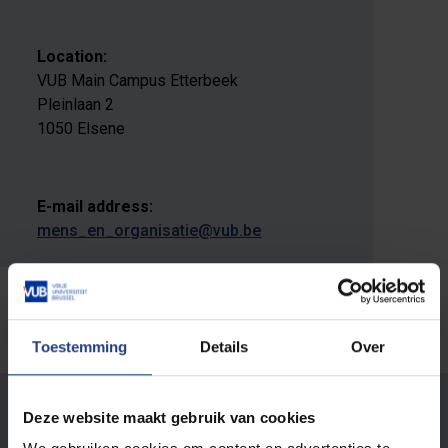
Location:
VUB Main Campus Etterbeek
Pleinlaan 2
1050 Elsene
E-mail address:
mens_en_organisatie@vub.be
Toestemming
Details
Over
Was there an error on this page?
Deze website maakt gebruik van cookies