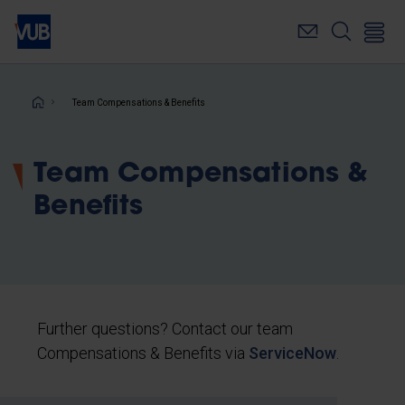
Skip
to
main
content
Breadcrumb
Team Compensations & Benefits
Team Compensations &
Benefits
Further questions? Contact our team
Compensations & Benefits via
ServiceNow
.