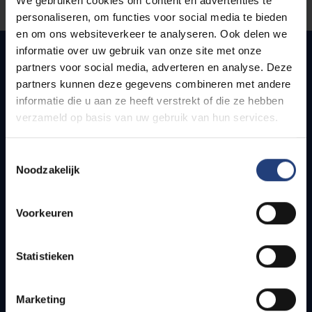
We gebruiken cookies om content en advertenties te
Let us know
personaliseren, om functies voor social media te bieden
en om ons websiteverkeer te analyseren. Ook delen we
informatie over uw gebruik van onze site met onze
partners voor social media, adverteren en analyse. Deze
partners kunnen deze gegevens combineren met andere
Quick links
informatie die u aan ze heeft verstrekt of die ze hebben
verzameld op basis van uw gebruik van hun services.
Webmail
Jobs
Toestemmingsselectie
Timetables
Noodzakelijk
How to get to the VUB campuses
Research groups
Campus facilities
Voorkeuren
Info for
Statistieken
Press
Students
Marketing