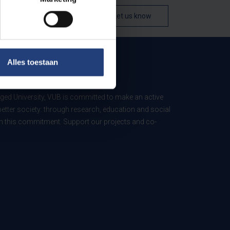
Let us know
Alles toestaan
B
ed University, VUB is committed to make an active
better society: through research, education and social
 in this commitment. Support our projects and co-