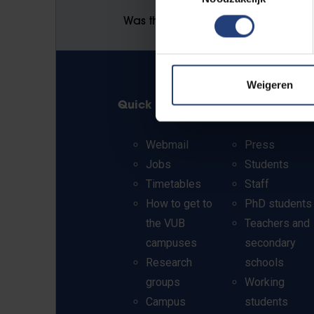
Was there an error on this page?
Weigeren
Quick links
Info for
Webmail
Press
Jobs
Students
Timetables
Staff
How to get to
PhD students
the VUB
Teachers and
campuses
secondary
Research
schools
groups
Working
Campus
students