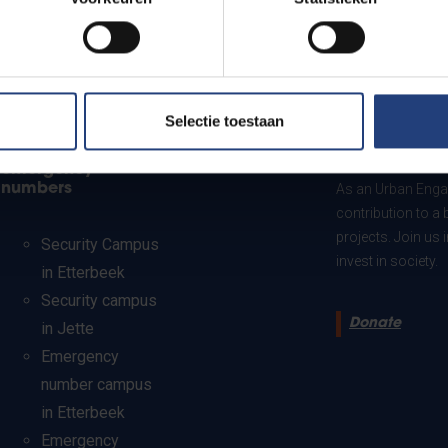
Selectie toestaan
Security and
Donate to VU
emergency
numbers
As an Urban Engag
contribution to a 
projects. Join us
Security Campus
invest in society.
in Etterbeek
Security campus
Donate
in Jette
Emergency
number campus
in Etterbeek
Emergency