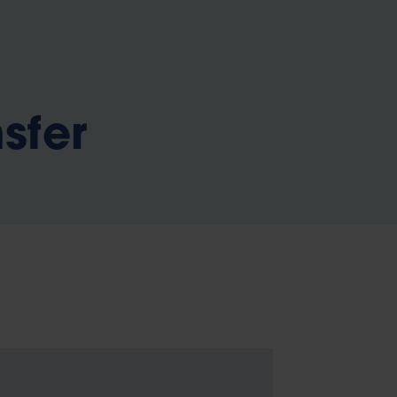
b
sfer