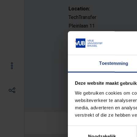
Location:
TechTransfer
Pleinlaan 11
1050 Elsene
gelijkvloers
E-mail address:
Toestemming
techtransfer@vub.be
Deze website maakt gebruik
Phone:
We gebruiken cookies om cont
+32 2 614 88 00
websiteverkeer te analyseren
media, adverteren en analys
verstrekt of die ze hebben v
Toestemmingsselectie
Noodzakelijk