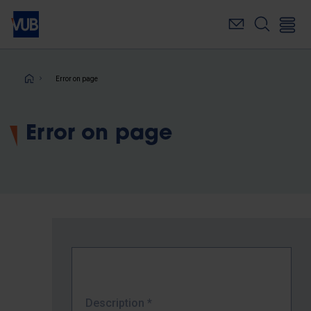
Skip
to
main
content
Breadcrumb
Error on page
Error on page
Description
*