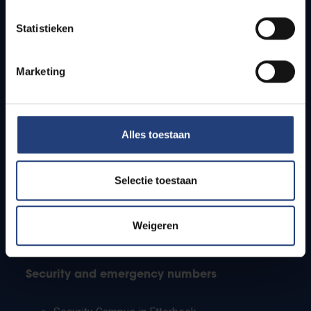
Timetables
Statistieken
How to get to the VUB campuses
Research groups
Campus facilities
Marketing
Info for
Alles toestaan
Press
Students
Staff
Selectie toestaan
PhD students
Teachers and secondary schools
Working students
Weigeren
International students
Security and emergency numbers