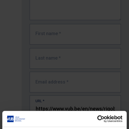
First name
*
Last name
*
Email address
*
URL
*
The full URL of the page where you encountered the error.
E.g. https://www.vub.be/nl/studeren-aan-de-vub/alle-