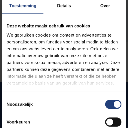
opleidingen
Toestemming
Details
Over
Deze website maakt gebruik van cookies
We gebruiken cookies om content en advertenties te
personaliseren, om functies voor social media te bieden
en om ons websiteverkeer te analyseren. Ook delen we
informatie over uw gebruik van onze site met onze
partners voor social media, adverteren en analyse. Deze
partners kunnen deze gegevens combineren met andere
informatie die u aan ze heeft verstrekt of die ze hebben
verzameld op basis van uw gebruik van hun services.
Toestemmingsselectie
Noodzakelijk
Quick links
Webmail
Voorkeuren
Jobs