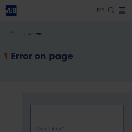
Skip
to
main
content
Breadcrumb
Error on page
Error on page
Description
*