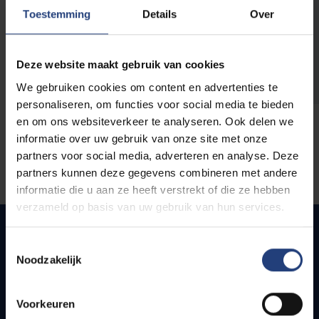
opleidingen
Toestemming
Details
Over
Deze website maakt gebruik van cookies
We gebruiken cookies om content en advertenties te
personaliseren, om functies voor social media te bieden
en om ons websiteverkeer te analyseren. Ook delen we
informatie over uw gebruik van onze site met onze
partners voor social media, adverteren en analyse. Deze
partners kunnen deze gegevens combineren met andere
informatie die u aan ze heeft verstrekt of die ze hebben
verzameld op basis van uw gebruik van hun services.
Toestemmingsselectie
Noodzakelijk
Quick links
Webmail
Voorkeuren
Jobs