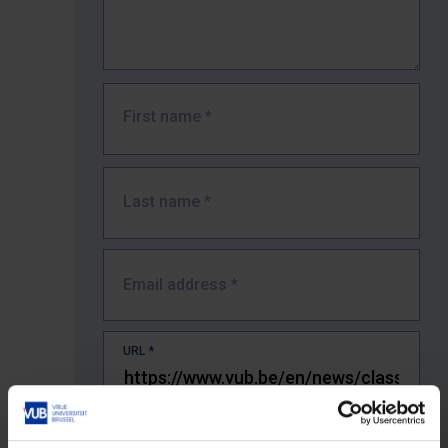
First name
*
Last name
*
Email address
*
URL
*
The full URL of the page where you encountered the error.
E.g. https://www.vub.be/nl/studeren-aan-de-vub/alle-