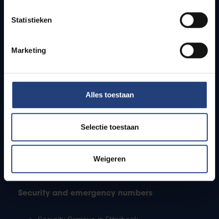
Timetables
Statistieken
How to get to the VUB campuses
Research groups
Campus facilities
Marketing
Info for
Alles toestaan
Press
Students
Staff
Selectie toestaan
PhD students
Teachers and secondary schools
Working students
Weigeren
International students
Security and emergency numbers