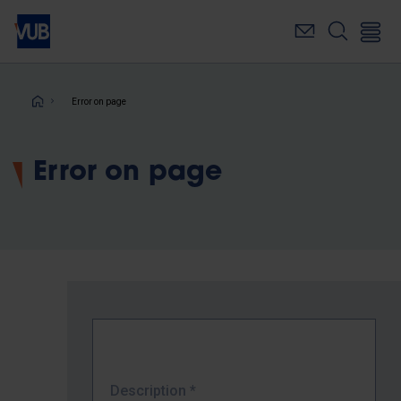
Skip
to
main
content
Breadcrumb
Error on page
Error on page
Description
*