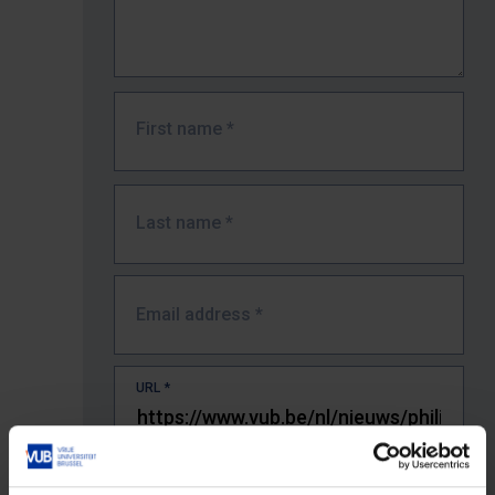
First name
*
Last name
*
Email address
*
URL
*
The full URL of the page where you encountered the error.
E.g. https://www.vub.be/nl/studeren-aan-de-vub/alle-