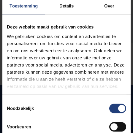
opleidingen
Toestemming
Details
Over
Deze website maakt gebruik van cookies
We gebruiken cookies om content en advertenties te
personaliseren, om functies voor social media te bieden
en om ons websiteverkeer te analyseren. Ook delen we
informatie over uw gebruik van onze site met onze
partners voor social media, adverteren en analyse. Deze
partners kunnen deze gegevens combineren met andere
informatie die u aan ze heeft verstrekt of die ze hebben
verzameld op basis van uw gebruik van hun services.
Toestemmingsselectie
Noodzakelijk
Quick links
Webmail
Voorkeuren
Jobs