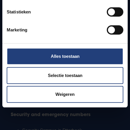
Timetables
Statistieken
How to get to the VUB campuses
Research groups
Campus facilities
Marketing
Info for
Alles toestaan
Press
Students
Staff
Selectie toestaan
PhD students
Teachers and secondary schools
Working students
Weigeren
International students
Security and emergency numbers