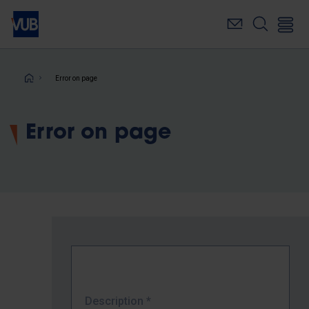
Skip
to
main
content
Breadcrumb
Error on page
Error on page
Description
*