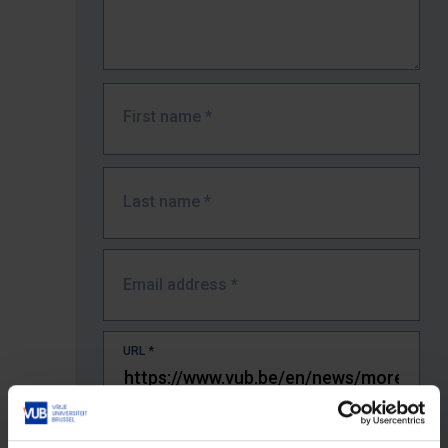
First name
*
Last name
*
Email address
*
URL
*
The full URL of the page where you encountered the error.
E.g. https://www.vub.be/nl/studeren-aan-de-vub/alle-