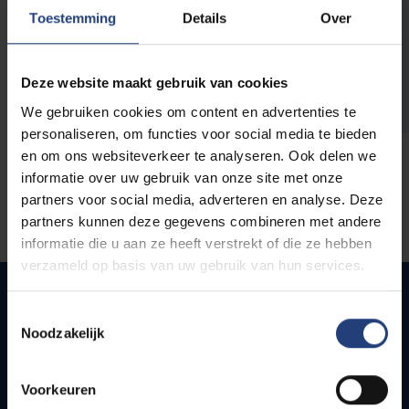
opleidingen
Toestemming
Details
Over
Deze website maakt gebruik van cookies
We gebruiken cookies om content en advertenties te
personaliseren, om functies voor social media te bieden
en om ons websiteverkeer te analyseren. Ook delen we
informatie over uw gebruik van onze site met onze
partners voor social media, adverteren en analyse. Deze
partners kunnen deze gegevens combineren met andere
informatie die u aan ze heeft verstrekt of die ze hebben
verzameld op basis van uw gebruik van hun services.
Toestemmingsselectie
Noodzakelijk
Quick links
Webmail
Voorkeuren
Jobs