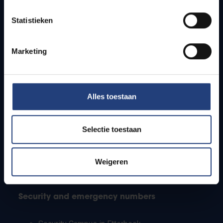
Timetables
Statistieken
How to get to the VUB campuses
Research groups
Campus facilities
Marketing
Info for
Alles toestaan
Press
Students
Staff
Selectie toestaan
PhD students
Teachers and secondary schools
Working students
Weigeren
International students
Security and emergency numbers