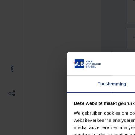
Toestemming
Deze website maakt gebruik
We gebruiken cookies om cont
websiteverkeer te analyseren
media, adverteren en analys
The f
verstrekt of die ze hebben v
E.g. 