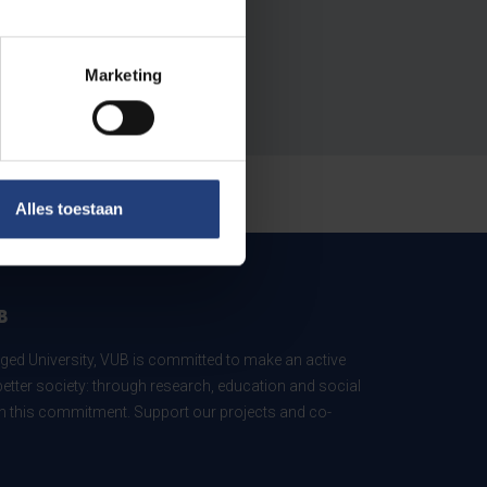
Marketing
Alles toestaan
B
ed University, VUB is committed to make an active
better society: through research, education and social
 in this commitment. Support our projects and co-