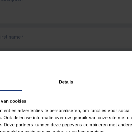
First name
*
Last name
*
Details
Email address
*
 van cookies
URL
*
ent en advertenties te personaliseren, om functies voor social
. Ook delen we informatie over uw gebruik van onze site met on
e. Deze partners kunnen deze gegevens combineren met andere i
ull URL of the page where you encountered the error.
erzameld op basis van uw gebruik van hun services.
https://www.vub.be/nl/studeren-aan-de-vub/alle-opleidingen