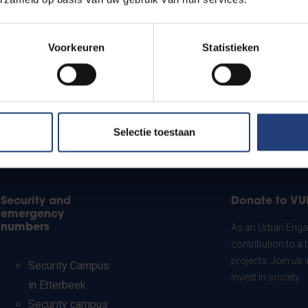
Voorkeuren
Statistieken
Selectie toestaan
Security and
Donate to VU
emergency
numbers
As an Urban Engag
contribution to a 
projects. Join us
Security Campus
invest in society.
in Etterbeek
Security campus