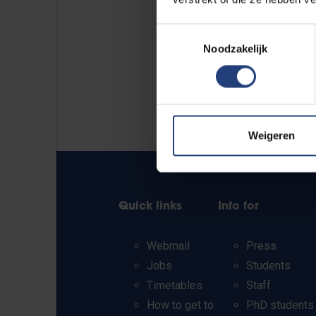
Toestemmingsselectie
Noodzakelijk
Weigeren
Quick links
Info for
Webmail
Press
Jobs
Students
Timetables
Staff
How to get to
PhD students