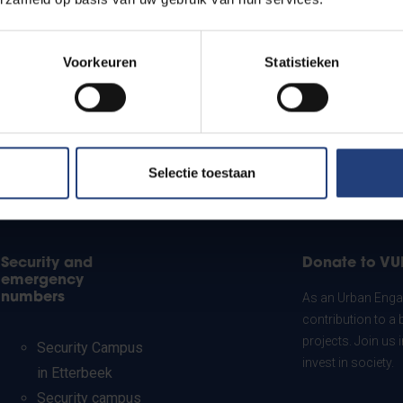
Voorkeuren
Statistieken
Selectie toestaan
Security and
Donate to VU
emergency
numbers
As an Urban Engag
contribution to a 
projects. Join us
Security Campus
invest in society.
in Etterbeek
Security campus