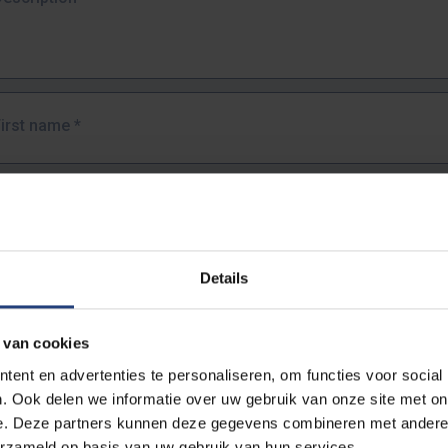
First name
*
Last name
*
Details
Email address
*
 van cookies
URL
*
ent en advertenties te personaliseren, om functies voor social
. Ook delen we informatie over uw gebruik van onze site met on
e. Deze partners kunnen deze gegevens combineren met andere i
ull URL of the page where you encountered the error.
erzameld op basis van uw gebruik van hun services.
https://www.vub.be/nl/studeren-aan-de-vub/alle-opleidingen