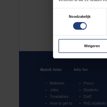
Toestemmingsselectie
Noodzakelijk
Weigeren
Quick links
Info for
Webmail
Press
Jobs
Students
Timetables
Staff
How to get to
PhD students