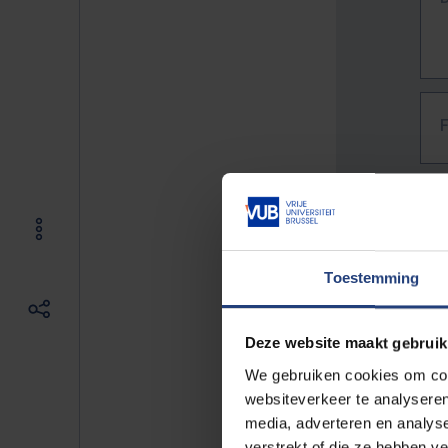
Toestemming
Deze website maakt gebruik
We gebruiken cookies om cont
websiteverkeer te analyseren
media, adverteren en analys
The f
verstrekt of die ze hebben v
E.g. 