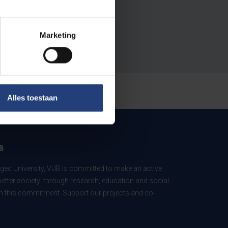
Marketing
Alles toestaan
B
ed University, VUB is committed to make an active
better society: through research, education and social
 in this commitment. Support our projects and co-