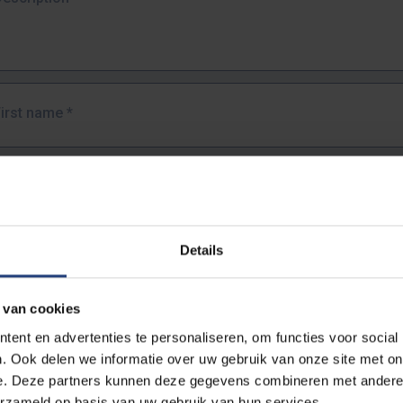
First name
*
Last name
*
Details
Email address
*
 van cookies
URL
*
ent en advertenties te personaliseren, om functies voor social
. Ook delen we informatie over uw gebruik van onze site met on
e. Deze partners kunnen deze gegevens combineren met andere i
ull URL of the page where you encountered the error.
erzameld op basis van uw gebruik van hun services.
https://www.vub.be/nl/studeren-aan-de-vub/alle-opleidingen