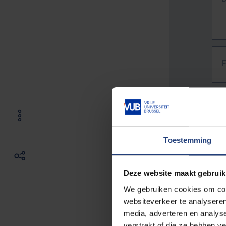
Toestemming
Deze website maakt gebruik
We gebruiken cookies om cont
websiteverkeer te analyseren
media, adverteren en analys
The f
verstrekt of die ze hebben v
E.g. 