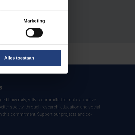
Marketing
Alles toestaan
B
ed University, VUB is committed to make an active
better society: through research, education and social
 in this commitment. Support our projects and co-