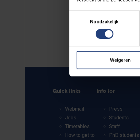
Toestemmingsselectie
Noodzakelijk
Weigeren
Quick links
Info for
Webmail
Press
Jobs
Students
Timetables
Staff
How to get to
PhD students