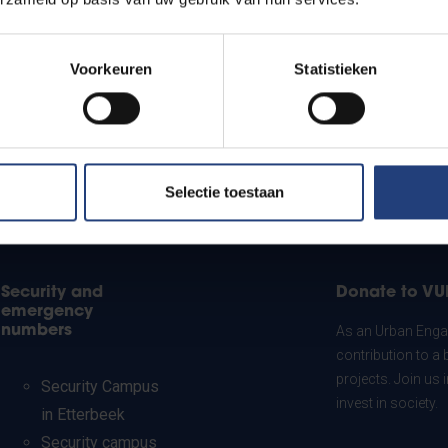
Voorkeuren
Statistieken
Selectie toestaan
Security and
Donate to VU
emergency
numbers
As an Urban Engag
contribution to a 
projects. Join us
Security Campus
invest in society.
in Etterbeek
Security campus