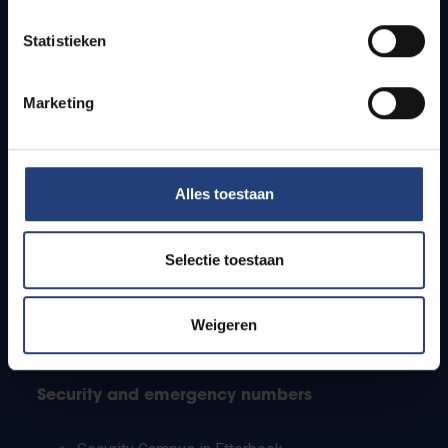
Timetables
Statistieken
How to get to the VUB campuses
Research groups
Campus facilities
Marketing
Info for
Alles toestaan
Press
Students
Staff
Selectie toestaan
PhD students
Teachers and secondary schools
Working students
Weigeren
International students
Security and emergency numbers