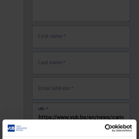
First name
*
Last name
*
Email address
*
URL
*
The full URL of the page where you encountered the error.
E.g. https://www.vub.be/nl/studeren-aan-de-vub/alle-