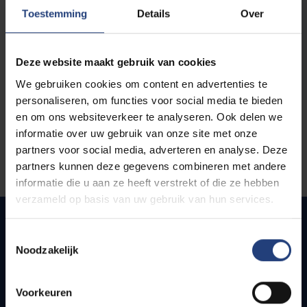
opleidingen
Toestemming
Details
Over
Deze website maakt gebruik van cookies
We gebruiken cookies om content en advertenties te
personaliseren, om functies voor social media te bieden
en om ons websiteverkeer te analyseren. Ook delen we
informatie over uw gebruik van onze site met onze
partners voor social media, adverteren en analyse. Deze
partners kunnen deze gegevens combineren met andere
informatie die u aan ze heeft verstrekt of die ze hebben
verzameld op basis van uw gebruik van hun services.
Toestemmingsselectie
Noodzakelijk
Quick links
Webmail
Voorkeuren
Jobs