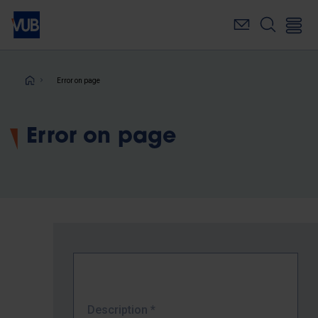
Skip
to
main
content
Breadcrumb
Error on page
Error on page
Description
*