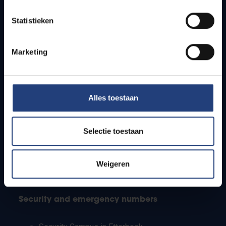
Timetables
Statistieken
How to get to the VUB campuses
Research groups
Campus facilities
Marketing
Info for
Alles toestaan
Press
Students
Staff
Selectie toestaan
PhD students
Teachers and secondary schools
Working students
Weigeren
International students
Security and emergency numbers