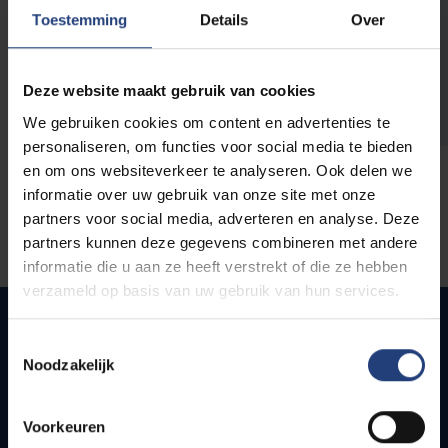
opleidingen
Toestemming
Details
Over
Deze website maakt gebruik van cookies
We gebruiken cookies om content en advertenties te
personaliseren, om functies voor social media te bieden
en om ons websiteverkeer te analyseren. Ook delen we
informatie over uw gebruik van onze site met onze
partners voor social media, adverteren en analyse. Deze
partners kunnen deze gegevens combineren met andere
informatie die u aan ze heeft verstrekt of die ze hebben
verzameld op basis van uw gebruik van hun services.
Toestemmingsselectie
Noodzakelijk
Quick links
Webmail
Voorkeuren
Jobs