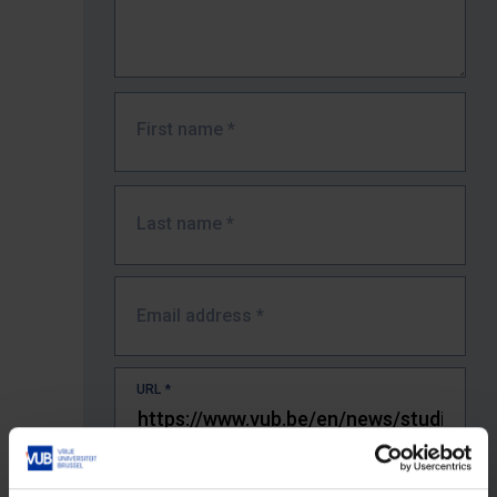
First name
*
Last name
*
Email address
*
URL
*
The full URL of the page where you encountered the error.
E.g. https://www.vub.be/nl/studeren-aan-de-vub/alle-