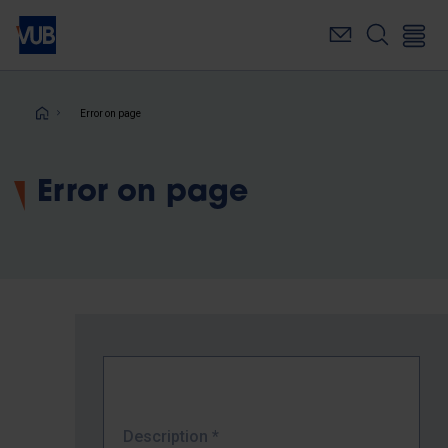
Skip
to
main
content
Breadcrumb
Error on page
Error on page
Description
*