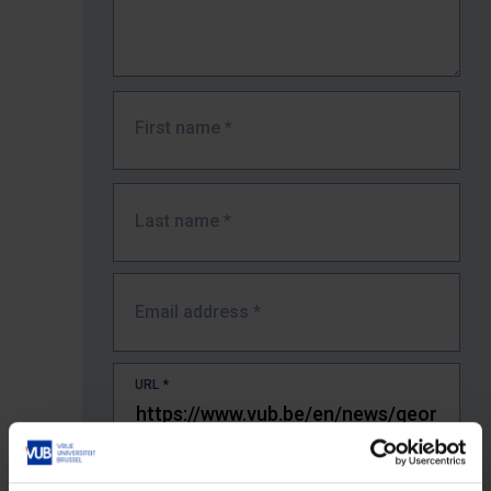
First name
*
Last name
*
Email address
*
URL
*
The full URL of the page where you encountered the error.
E.g. https://www.vub.be/nl/studeren-aan-de-vub/alle-