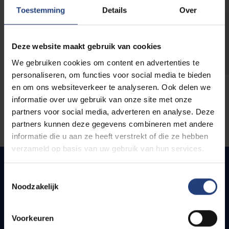
opleidingen
Toestemming
Details
Over
Deze website maakt gebruik van cookies
We gebruiken cookies om content en advertenties te
personaliseren, om functies voor social media te bieden
en om ons websiteverkeer te analyseren. Ook delen we
informatie over uw gebruik van onze site met onze
partners voor social media, adverteren en analyse. Deze
partners kunnen deze gegevens combineren met andere
informatie die u aan ze heeft verstrekt of die ze hebben
verzameld op basis van uw gebruik van hun services.
Toestemmingsselectie
Noodzakelijk
Quick links
Webmail
Voorkeuren
Jobs