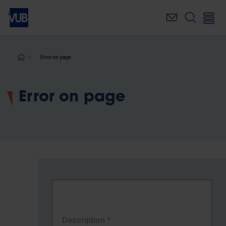
Skip
to
main
content
Breadcrumb
Error on page
Error on page
Description
*