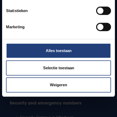
Timetables
Statistieken
How to get to the VUB campuses
Research groups
Campus facilities
Marketing
Info for
Alles toestaan
Press
Students
Staff
Selectie toestaan
PhD students
Teachers and secondary schools
Working students
Weigeren
International students
Security and emergency numbers