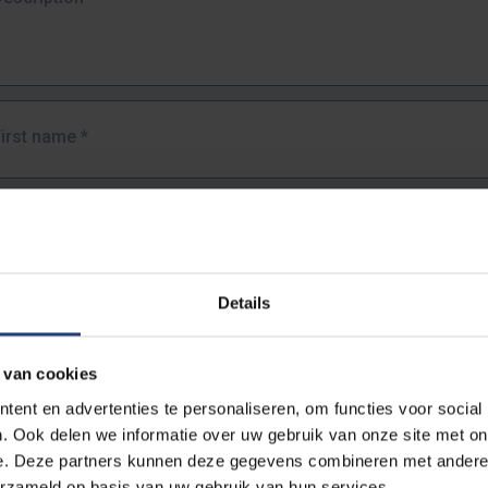
First name
*
Last name
*
Details
Email address
*
 van cookies
URL
*
ent en advertenties te personaliseren, om functies voor social
. Ook delen we informatie over uw gebruik van onze site met on
e. Deze partners kunnen deze gegevens combineren met andere i
ull URL of the page where you encountered the error.
erzameld op basis van uw gebruik van hun services.
https://www.vub.be/nl/studeren-aan-de-vub/alle-opleidingen