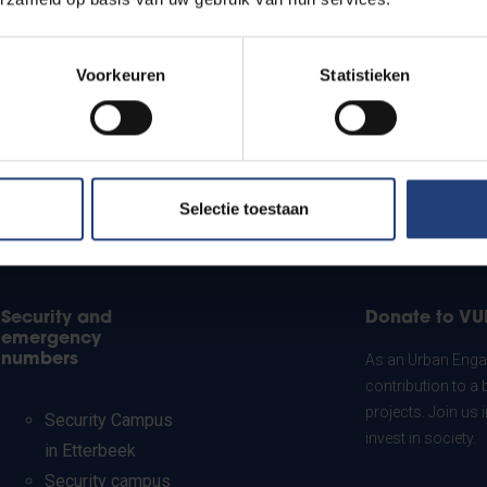
Voorkeuren
Statistieken
Selectie toestaan
Security and
Donate to VU
emergency
numbers
As an Urban Engag
contribution to a 
projects. Join us
Security Campus
invest in society.
in Etterbeek
Security campus