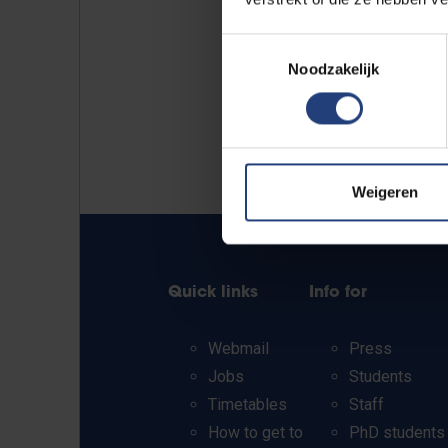
Toestemmingsselectie
Noodzakelijk
Weigeren
Quick links
Info for
Webmail
Press
Jobs
Students
Timetables
Staff
How to get to
PhD students