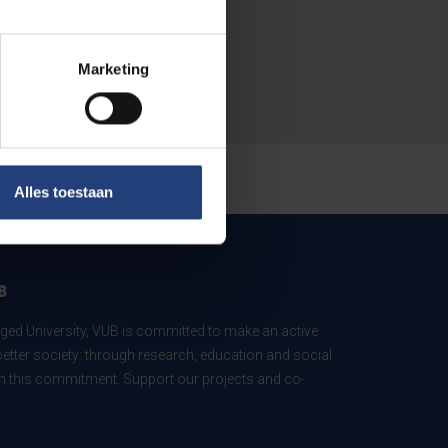
Marketing
Alles toestaan
B
ed University, VUB is committed to make an active
better society: through research, education and social
 in this commitment. Support our projects and co-