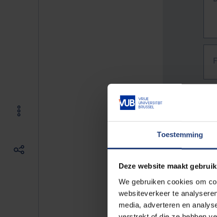
Toestemming
Deze website maakt gebruik
We gebruiken cookies om cont
websiteverkeer te analyseren
media, adverteren en analys
The f
verstrekt of die ze hebben v
E.g. 