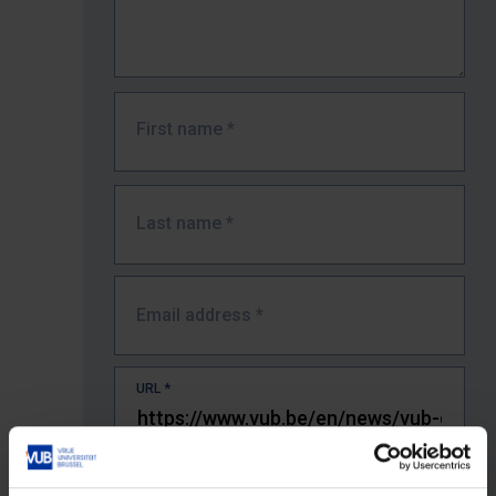
First name
*
Last name
*
Email address
*
URL
*
The full URL of the page where you encountered the error.
E.g. https://www.vub.be/nl/studeren-aan-de-vub/alle-