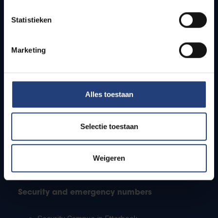
Timetables
Statistieken
How to get to the VUB campuses
Research groups
Campus facilities
Marketing
Info for
Alles toestaan
Press
Students
Staff
Selectie toestaan
PhD students
Teachers and secondary schools
Working students
Weigeren
International students
Security and emergency numbers