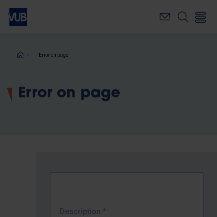
Skip
to
main
content
Breadcrumb
Error on page
Error on page
Description
*