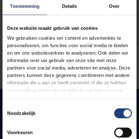
opleidingen
Toestemming
Details
Over
Deze website maakt gebruik van cookies
We gebruiken cookies om content en advertenties te
personaliseren, om functies voor social media te bieden
en om ons websiteverkeer te analyseren. Ook delen we
informatie over uw gebruik van onze site met onze
partners voor social media, adverteren en analyse. Deze
partners kunnen deze gegevens combineren met andere
informatie die u aan ze heeft verstrekt of die ze hebben
verzameld op basis van uw gebruik van hun services.
Toestemmingsselectie
Noodzakelijk
Quick links
Webmail
Voorkeuren
Jobs