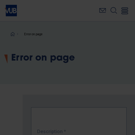
Skip
to
main
content
Breadcrumb
Error on page
Error on page
Description
*