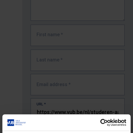
First name
*
Last name
*
Email address
*
URL
*
The full URL of the page where you encountered the error.
E.g. https://www.vub.be/nl/studeren-aan-de-vub/alle-