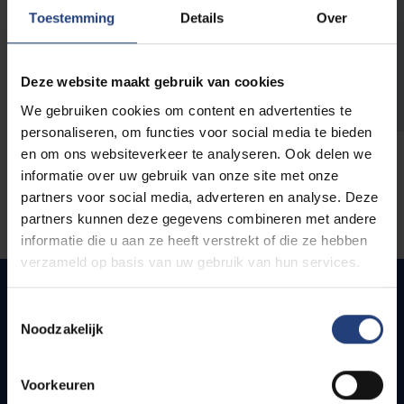
opleidingen
Toestemming
Details
Over
Deze website maakt gebruik van cookies
We gebruiken cookies om content en advertenties te
personaliseren, om functies voor social media te bieden
en om ons websiteverkeer te analyseren. Ook delen we
informatie over uw gebruik van onze site met onze
partners voor social media, adverteren en analyse. Deze
partners kunnen deze gegevens combineren met andere
informatie die u aan ze heeft verstrekt of die ze hebben
verzameld op basis van uw gebruik van hun services.
Toestemmingsselectie
Noodzakelijk
Quick links
Webmail
Voorkeuren
Jobs