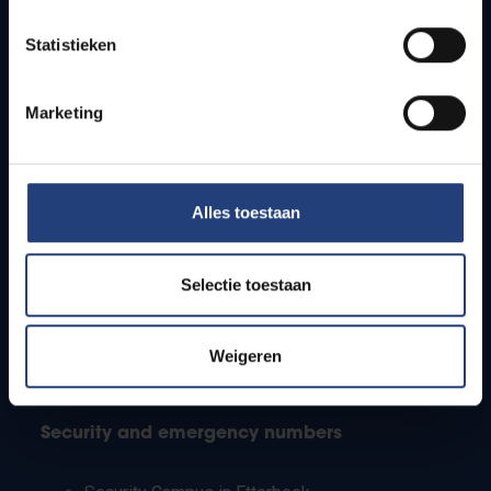
Timetables
Statistieken
How to get to the VUB campuses
Research groups
Campus facilities
Marketing
Info for
Alles toestaan
Press
Students
Staff
Selectie toestaan
PhD students
Teachers and secondary schools
Working students
Weigeren
International students
Security and emergency numbers