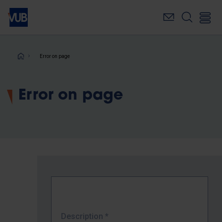
Skip
to
main
content
Breadcrumb
Error on page
Error on page
Description
*