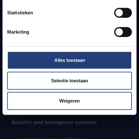
Timetables
Statistieken
How to get to the VUB campuses
Research groups
Campus facilities
Marketing
Info for
Alles toestaan
Press
Students
Staff
Selectie toestaan
PhD students
Teachers and secondary schools
Working students
Weigeren
International students
Security and emergency numbers