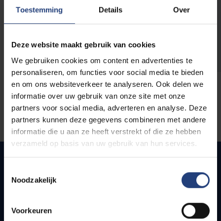
opleidingen
Toestemming
Details
Over
Deze website maakt gebruik van cookies
We gebruiken cookies om content en advertenties te
personaliseren, om functies voor social media te bieden
en om ons websiteverkeer te analyseren. Ook delen we
informatie over uw gebruik van onze site met onze
partners voor social media, adverteren en analyse. Deze
partners kunnen deze gegevens combineren met andere
informatie die u aan ze heeft verstrekt of die ze hebben
verzameld op basis van uw gebruik van hun services.
Toestemmingsselectie
Noodzakelijk
Quick links
Webmail
Voorkeuren
Jobs