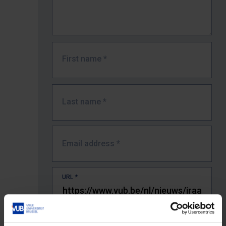
First name
*
Last name
*
Email address
*
URL
*
The full URL of the page where you encountered the error.
E.g. https://www.vub.be/nl/studeren-aan-de-vub/alle-