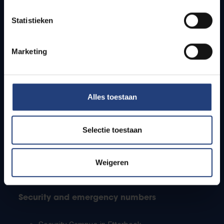
Timetables
Statistieken
How to get to the VUB campuses
Research groups
Campus facilities
Marketing
Info for
Alles toestaan
Press
Students
Staff
Selectie toestaan
PhD students
Teachers and secondary schools
Working students
Weigeren
International students
Security and emergency numbers