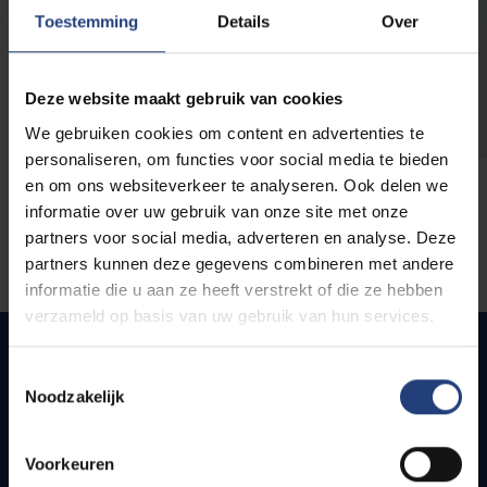
opleidingen
Toestemming
Details
Over
Deze website maakt gebruik van cookies
We gebruiken cookies om content en advertenties te
personaliseren, om functies voor social media te bieden
en om ons websiteverkeer te analyseren. Ook delen we
informatie over uw gebruik van onze site met onze
partners voor social media, adverteren en analyse. Deze
partners kunnen deze gegevens combineren met andere
informatie die u aan ze heeft verstrekt of die ze hebben
verzameld op basis van uw gebruik van hun services.
Toestemmingsselectie
Noodzakelijk
Quick links
Webmail
Voorkeuren
Jobs