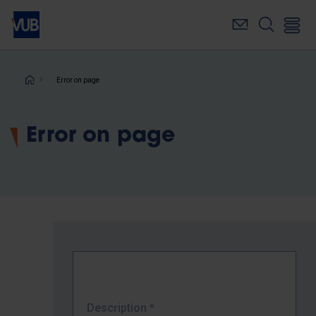
Skip
to
main
content
Breadcrumb
Error on page
Error on page
Description
*