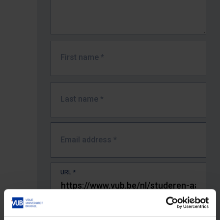
First name
*
Last name
*
Email address
*
URL
*
The full URL of the page where you encountered the error.
E.g. https://www.vub.be/nl/studeren-aan-de-vub/alle-