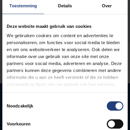
opleidingen
Toestemming
Details
Over
Deze website maakt gebruik van cookies
We gebruiken cookies om content en advertenties te
personaliseren, om functies voor social media te bieden
en om ons websiteverkeer te analyseren. Ook delen we
informatie over uw gebruik van onze site met onze
partners voor social media, adverteren en analyse. Deze
partners kunnen deze gegevens combineren met andere
informatie die u aan ze heeft verstrekt of die ze hebben
verzameld op basis van uw gebruik van hun services.
Toestemmingsselectie
Noodzakelijk
Quick links
Webmail
Voorkeuren
Jobs