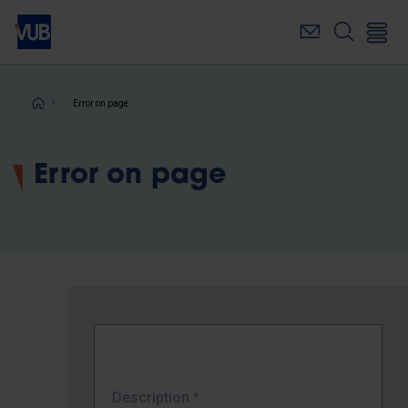
Skip
to
main
content
Breadcrumb
Error on page
Error on page
Description
*