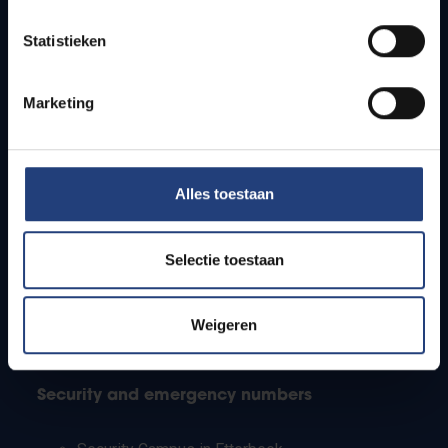
Timetables
Statistieken
How to get to the VUB campuses
Research groups
Campus facilities
Marketing
Info for
Alles toestaan
Press
Students
Staff
Selectie toestaan
PhD students
Teachers and secondary schools
Working students
Weigeren
International students
Security and emergency numbers