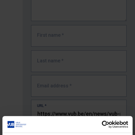
First name
*
Last name
*
Email address
*
URL
*
The full URL of the page where you encountered the error.
E.g. https://www.vub.be/nl/studeren-aan-de-vub/alle-