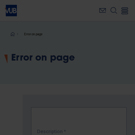
Skip
to
main
content
Breadcrumb
Error on page
Error on page
Description
*