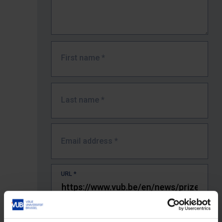
First name
*
Last name
*
Email address
*
URL
*
The full URL of the page where you encountered the error.
E.g. https://www.vub.be/nl/studeren-aan-de-vub/alle-