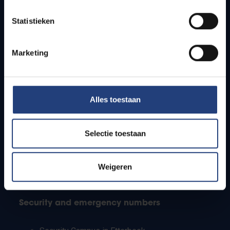
Timetables
Statistieken
How to get to the VUB campuses
Research groups
Campus facilities
Marketing
Info for
Alles toestaan
Press
Students
Staff
Selectie toestaan
PhD students
Teachers and secondary schools
Working students
Weigeren
International students
Security and emergency numbers