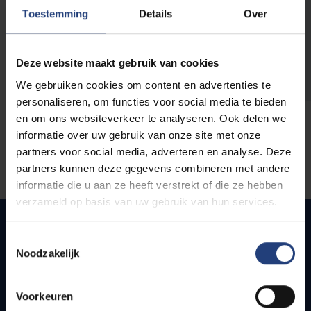
opleidingen
Toestemming
Details
Over
Deze website maakt gebruik van cookies
We gebruiken cookies om content en advertenties te
personaliseren, om functies voor social media te bieden
en om ons websiteverkeer te analyseren. Ook delen we
informatie over uw gebruik van onze site met onze
partners voor social media, adverteren en analyse. Deze
partners kunnen deze gegevens combineren met andere
informatie die u aan ze heeft verstrekt of die ze hebben
verzameld op basis van uw gebruik van hun services.
Toestemmingsselectie
Noodzakelijk
Quick links
Webmail
Voorkeuren
Jobs