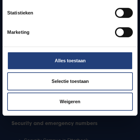
Timetables
Statistieken
How to get to the VUB campuses
Research groups
Campus facilities
Marketing
Info for
Alles toestaan
Press
Students
Staff
Selectie toestaan
PhD students
Teachers and secondary schools
Working students
Weigeren
International students
Security and emergency numbers