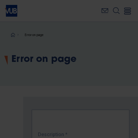
Skip
to
main
content
Breadcrumb
Error on page
Error on page
Description
*