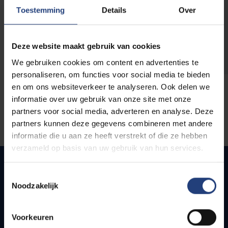
opleidingen
Toestemming
Details
Over
Deze website maakt gebruik van cookies
We gebruiken cookies om content en advertenties te
personaliseren, om functies voor social media te bieden
en om ons websiteverkeer te analyseren. Ook delen we
informatie over uw gebruik van onze site met onze
partners voor social media, adverteren en analyse. Deze
partners kunnen deze gegevens combineren met andere
informatie die u aan ze heeft verstrekt of die ze hebben
verzameld op basis van uw gebruik van hun services.
Toestemmingsselectie
Noodzakelijk
Quick links
Webmail
Voorkeuren
Jobs