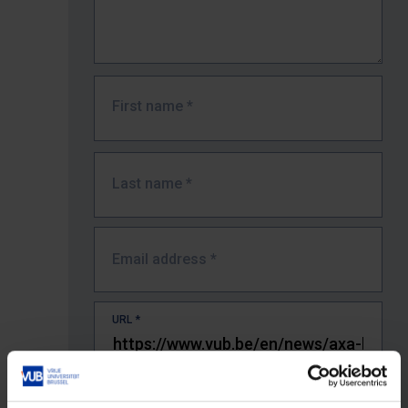
First name
*
Last name
*
Email address
*
URL
*
The full URL of the page where you encountered the error.
E.g. https://www.vub.be/nl/studeren-aan-de-vub/alle-