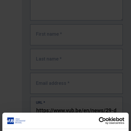
First name
*
Last name
*
Email address
*
URL
*
The full URL of the page where you encountered the error.
E.g. https://www.vub.be/nl/studeren-aan-de-vub/alle-