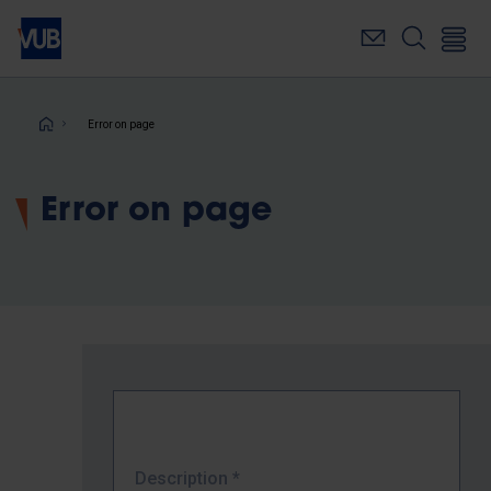
Skip
to
main
content
Breadcrumb
Error on page
Error on page
Description
*