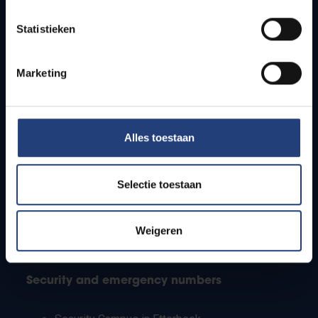
Timetables
Statistieken
How to get to the VUB campuses
Research groups
Campus facilities
Marketing
Info for
Alles toestaan
Press
Students
Staff
Selectie toestaan
PhD students
Teachers and secondary schools
Working students
Weigeren
International students
Security and emergency numbers