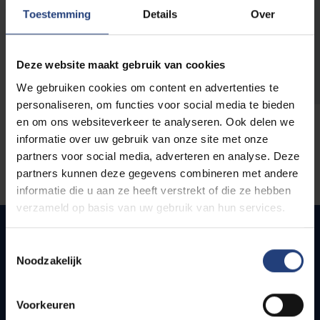
opleidingen
Toestemming
Details
Over
Deze website maakt gebruik van cookies
We gebruiken cookies om content en advertenties te
personaliseren, om functies voor social media te bieden
en om ons websiteverkeer te analyseren. Ook delen we
informatie over uw gebruik van onze site met onze
partners voor social media, adverteren en analyse. Deze
partners kunnen deze gegevens combineren met andere
informatie die u aan ze heeft verstrekt of die ze hebben
verzameld op basis van uw gebruik van hun services.
Toestemmingsselectie
Noodzakelijk
Quick links
Webmail
Voorkeuren
Jobs