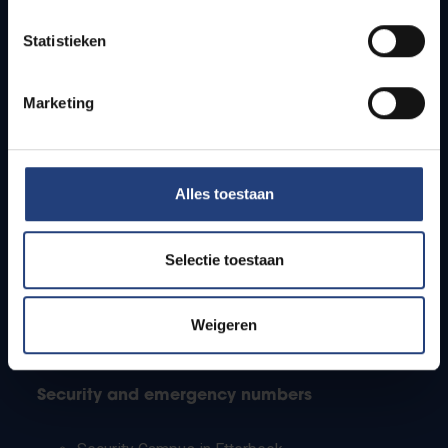
Timetables
Statistieken
How to get to the VUB campuses
Research groups
Campus facilities
Marketing
Info for
Alles toestaan
Press
Students
Staff
Selectie toestaan
PhD students
Teachers and secondary schools
Working students
Weigeren
International students
Security and emergency numbers