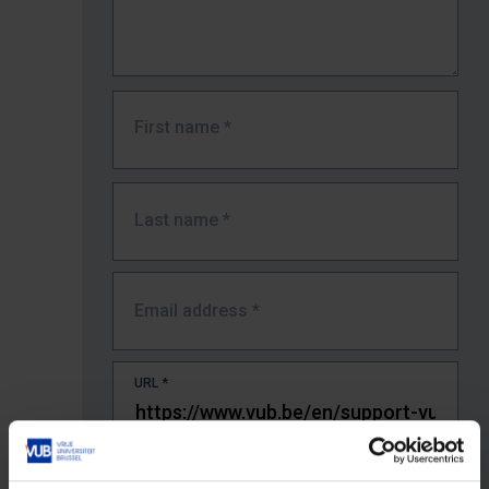
First name
*
Last name
*
Email address
*
URL
*
The full URL of the page where you encountered the error.
E.g. https://www.vub.be/nl/studeren-aan-de-vub/alle-