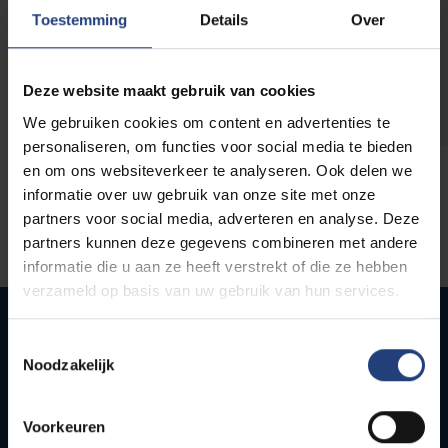
opleidingen
Toestemming
Details
Over
Deze website maakt gebruik van cookies
We gebruiken cookies om content en advertenties te
personaliseren, om functies voor social media te bieden
en om ons websiteverkeer te analyseren. Ook delen we
informatie over uw gebruik van onze site met onze
partners voor social media, adverteren en analyse. Deze
partners kunnen deze gegevens combineren met andere
informatie die u aan ze heeft verstrekt of die ze hebben
verzameld op basis van uw gebruik van hun services.
Toestemmingsselectie
Noodzakelijk
Quick links
Webmail
Voorkeuren
Jobs