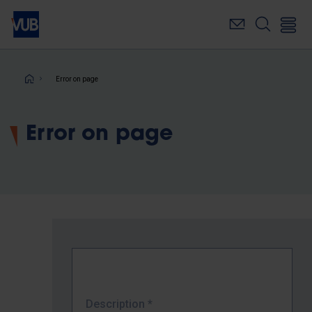
Skip
to
main
content
Breadcrumb
Error on page
Error on page
Description
*