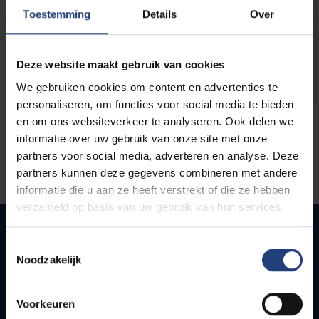
opleidingen
Toestemming
Details
Over
Deze website maakt gebruik van cookies
We gebruiken cookies om content en advertenties te
personaliseren, om functies voor social media te bieden
en om ons websiteverkeer te analyseren. Ook delen we
informatie over uw gebruik van onze site met onze
partners voor social media, adverteren en analyse. Deze
partners kunnen deze gegevens combineren met andere
informatie die u aan ze heeft verstrekt of die ze hebben
verzameld op basis van uw gebruik van hun services.
Toestemmingsselectie
Noodzakelijk
Quick links
Webmail
Voorkeuren
Jobs