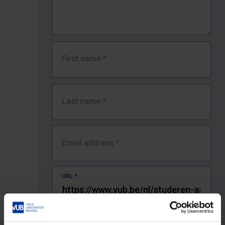
First name
*
Last name
*
Email address
*
URL
*
The full URL of the page where you encountered the error.
E.g. https://www.vub.be/nl/studeren-aan-de-vub/alle-