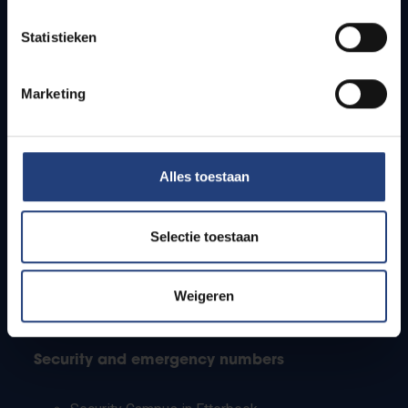
Timetables
Statistieken
How to get to the VUB campuses
Research groups
Campus facilities
Marketing
Info for
Alles toestaan
Press
Students
Staff
Selectie toestaan
PhD students
Teachers and secondary schools
Working students
Weigeren
International students
Security and emergency numbers