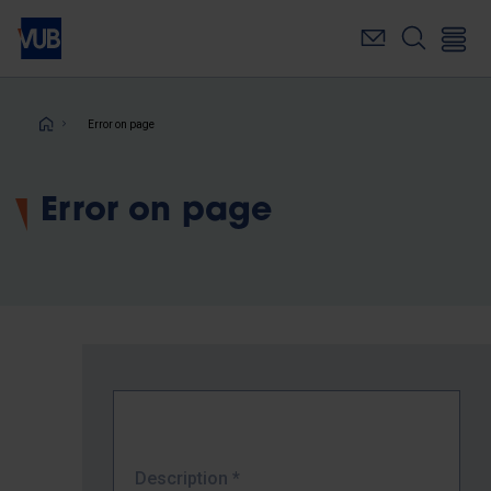
Skip
to
main
content
Breadcrumb
Error on page
Error on page
Description
*