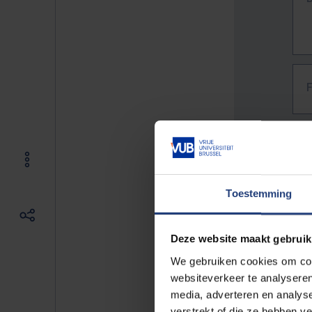
Toestemming
Deze website maakt gebruik
We gebruiken cookies om cont
websiteverkeer te analyseren
media, adverteren en analys
The f
verstrekt of die ze hebben v
E.g. 