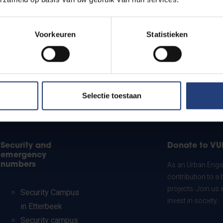
Voorkeuren
Statistieken
Selectie toestaan
Security and
Donate to VU
emergency
numbers
As an Urban Engag
contribution to a 
projects. Join us
Security Campus
invest in society.
in Etterbeek
Security campus