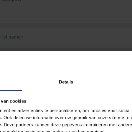
First name
*
Last name
*
Details
Email address
*
 van cookies
URL
*
ent en advertenties te personaliseren, om functies voor social
. Ook delen we informatie over uw gebruik van onze site met on
e. Deze partners kunnen deze gegevens combineren met andere i
ull URL of the page where you encountered the error.
erzameld op basis van uw gebruik van hun services.
https://www.vub.be/nl/studeren-aan-de-vub/alle-opleidingen