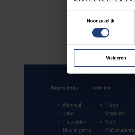
Toestemmingsselectie
Noodzakelijk
Weigeren
Quick links
Info for
Webmail
Press
Jobs
Students
Timetables
Staff
How to get to
PhD students