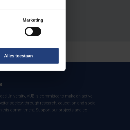
Marketing
Alles toestaan
B
ed University, VUB is committed to make an active
better society: through research, education and social
 in this commitment. Support our projects and co-