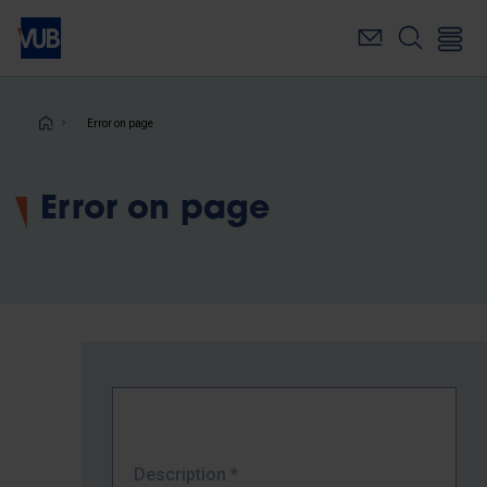
Skip
to
main
content
Breadcrumb
Error on page
Error on page
Description
*