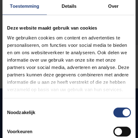
opleidingen
Toestemming
Details
Over
Deze website maakt gebruik van cookies
We gebruiken cookies om content en advertenties te
personaliseren, om functies voor social media te bieden
en om ons websiteverkeer te analyseren. Ook delen we
informatie over uw gebruik van onze site met onze
partners voor social media, adverteren en analyse. Deze
partners kunnen deze gegevens combineren met andere
informatie die u aan ze heeft verstrekt of die ze hebben
verzameld op basis van uw gebruik van hun services.
Toestemmingsselectie
Noodzakelijk
Quick links
Webmail
Voorkeuren
Jobs