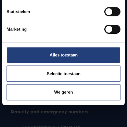
Timetables
Statistieken
How to get to the VUB campuses
Research groups
Campus facilities
Marketing
Info for
Alles toestaan
Press
Students
Staff
Selectie toestaan
PhD students
Teachers and secondary schools
Working students
Weigeren
International students
Security and emergency numbers