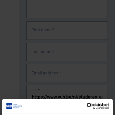
First name
*
Last name
*
Email address
*
URL
*
The full URL of the page where you encountered the error.
E.g. https://www.vub.be/nl/studeren-aan-de-vub/alle-