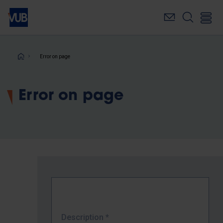
Skip
to
main
content
Breadcrumb
Error on page
Error on page
Description
*