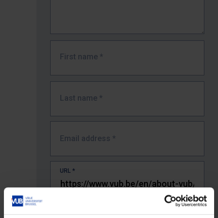
First name
*
Last name
*
Email address
*
URL
*
The full URL of the page where you encountered the error.
E.g. https://www.vub.be/nl/studeren-aan-de-vub/alle-