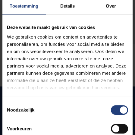
opleidingen
Toestemming
Details
Over
Deze website maakt gebruik van cookies
We gebruiken cookies om content en advertenties te
personaliseren, om functies voor social media te bieden
en om ons websiteverkeer te analyseren. Ook delen we
informatie over uw gebruik van onze site met onze
partners voor social media, adverteren en analyse. Deze
partners kunnen deze gegevens combineren met andere
informatie die u aan ze heeft verstrekt of die ze hebben
verzameld op basis van uw gebruik van hun services.
Toestemmingsselectie
Noodzakelijk
Quick links
Webmail
Voorkeuren
Jobs