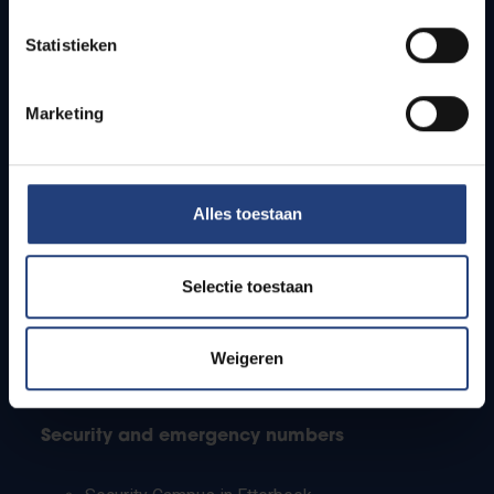
Timetables
Statistieken
How to get to the VUB campuses
Research groups
Campus facilities
Marketing
Info for
Alles toestaan
Press
Students
Staff
Selectie toestaan
PhD students
Teachers and secondary schools
Working students
Weigeren
International students
Security and emergency numbers