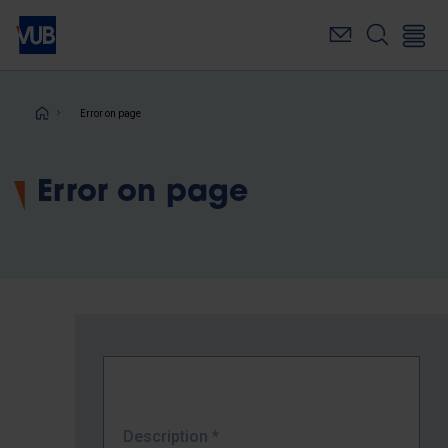
Skip
to
main
content
Breadcrumb
Error on page
Error on page
Description
*