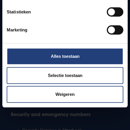
Timetables
Statistieken
How to get to the VUB campuses
Research groups
Campus facilities
Marketing
Info for
Alles toestaan
Press
Students
Staff
Selectie toestaan
PhD students
Teachers and secondary schools
Working students
Weigeren
International students
Security and emergency numbers