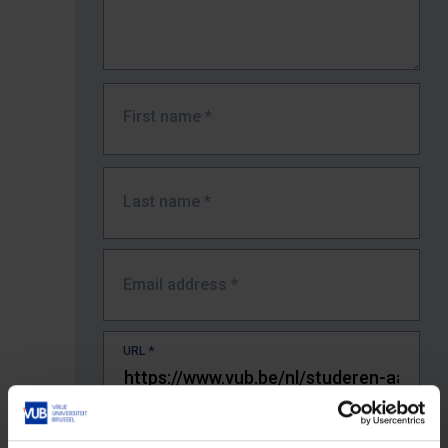
First name
*
Last name
*
Email address
*
URL
*
The full URL of the page where you encountered the error.
E.g. https://www.vub.be/nl/studeren-aan-de-vub/alle-