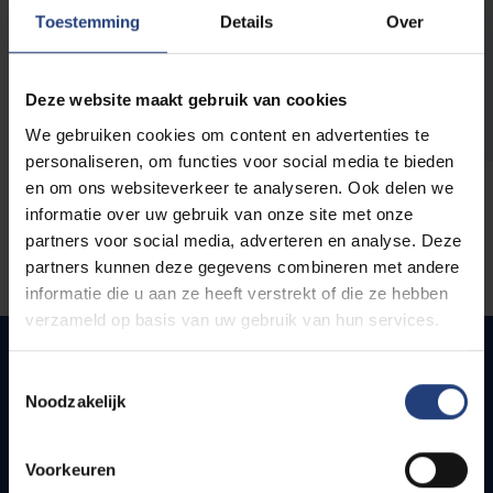
opleidingen
Toestemming
Details
Over
Deze website maakt gebruik van cookies
We gebruiken cookies om content en advertenties te
personaliseren, om functies voor social media te bieden
en om ons websiteverkeer te analyseren. Ook delen we
informatie over uw gebruik van onze site met onze
partners voor social media, adverteren en analyse. Deze
partners kunnen deze gegevens combineren met andere
informatie die u aan ze heeft verstrekt of die ze hebben
verzameld op basis van uw gebruik van hun services.
Toestemmingsselectie
Noodzakelijk
Quick links
Webmail
Voorkeuren
Jobs